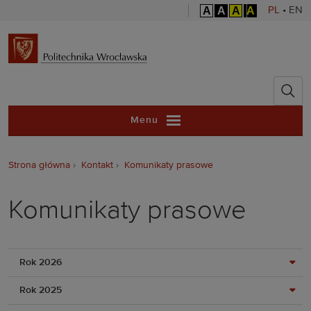
A
A
A
A
PL
•
EN
Politechnika 
Menu
Strona główna
Kontakt
Komunikaty prasowe
Komunikaty prasowe
Rok 2026
Rok 2025