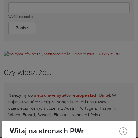
Wyślij na maila
Czy wiesz, że...
Należymy do
sieci uniwersytetów europejskich Unite!
. W
sojuszu współdziałają ze sobą studenci i naukowcy z
dziewięciu różnych uczelni z Austrii, Portugalii, Hiszpanii,
Włoch, Francji, Szwecji, Finlandii, Niemiec i Polski.
Witaj na stronach PWr