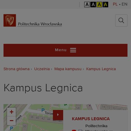
A
A
A
A
PL
•
EN
Politechnika 
Menu
Strona główna
Uczelnia
Mapa kampusu
Kampus Legnica
Kampus Legnica
+
KAMPUS LEGNICA
−
Politechnika