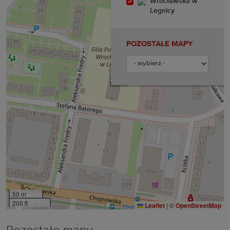
Wrocławska w
Legnicy
POZOSTAŁE MAPY
50 m
200 ft
Leaflet
|
©
OpenStreetMap