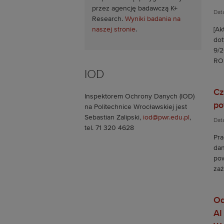
przez agencję badawczą K+
Data
Research.
Wyniki badania na
naszej stronie
.
[Ak
dot
9/2
RO
IOD
Cz
Inspektorem Ochrony Danych (IOD)
po
na Politechnice Wrocławskiej jest
Sebastian Zalipski,
iod@pwr.edu.pl
,
Dat
tel. 71 320 4628
Pra
dan
pow
zaż
Od
AI