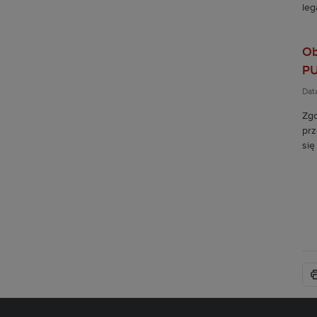
leg
Ob
P
Dat
Zgo
prz
się