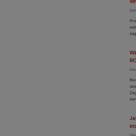
Wr
Dat
Pro
wdr
zag
Wz
R
Dat
Bie
dez
Zag
dan
Ja
kt
Data