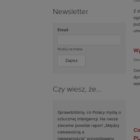
Dat
Newsletter
Z d
ogó
pub
Email
umo
Wyślij na maila
Wy
Dat
Cor
dyd
wpr
Czy wiesz, że...
Sprawdziliśmy, co Polacy myślą o
sztucznej inteligencji. Na nasze
zlecenie powstał raport „Między
Co
ciekawością a
P
niepewnością” przygotowany