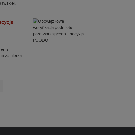
ławskiej.
ecyzja
enia
ym zamierza