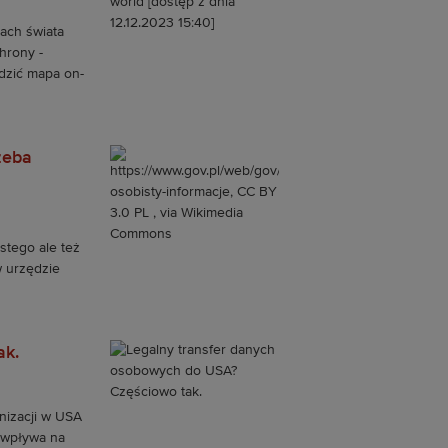
ach świata
hrony -
dzić mapa on-
zeba
stego ale też
w urzędzie
ak.
nizacji w USA
 wpływa na