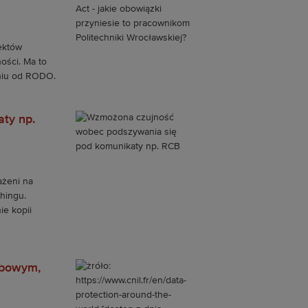
ektów
ości. Ma to
aniu od RODO.
ty np.
ażeni na
hingu.
ie kopii
obowym,