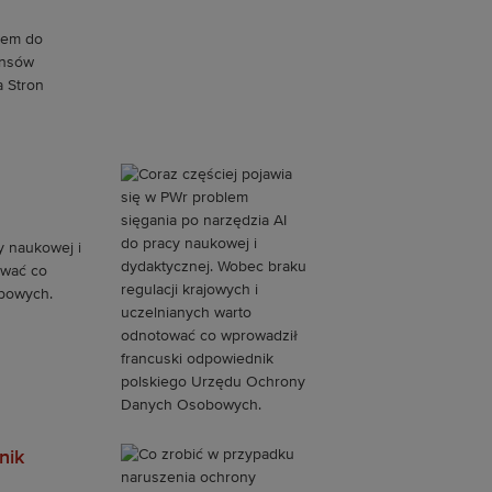
iem do
ansów
 Stron
y naukowej i
ować co
bowych.
nik