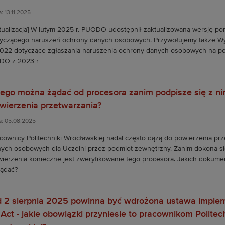
: 13.11.2025
tualizacja] W lutym 2025 r. PUODO udostępnił zaktualizowaną wersję po
yczącego naruszeń ochrony danych osobowych. Przywołujemy także W
022 dotyczące zgłaszania naruszenia ochrony danych osobowych na p
DO z 2023 r
ego można żądać od procesora zanim podpisze się z 
wierzenia przetwarzania?
a: 05.08.2025
cownicy Politechniki Wrocławskiej nadal często dążą do powierzenia prz
ych osobowych dla Uczelni przez podmiot zewnętrzny. Zanim dokona si
ierzenia konieczne jest zweryfikowanie tego procesora. Jakich dokum
ądać?
 2 sierpnia 2025 powinna być wdrożona ustawa imple
 Act - jakie obowiązki przyniesie to pracownikom Politech