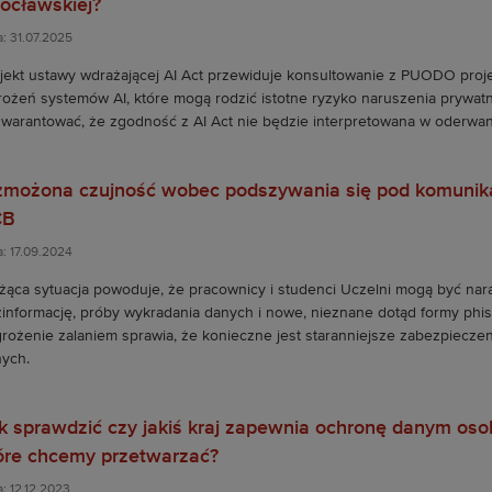
ocławskiej?
a: 31.07.2025
jekt ustawy wdrażającej AI Act przewiduje konsultowanie z PUODO proj
ożeń systemów AI, które mogą rodzić istotne ryzyko naruszenia prywatn
warantować, że zgodność z AI Act nie będzie interpretowana w oderw
możona czujność wobec podszywania się pod komunika
CB
a: 17.09.2024
żąca sytuacja powoduje, że pracownicy i studenci Uczelni mogą być nar
informację, próby wykradania danych i nowe, nieznane dotąd formy phis
rożenie zalaniem sprawia, że konieczne jest staranniejsze zabezpieczen
ych.
k sprawdzić czy jakiś kraj zapewnia ochronę danym os
óre chcemy przetwarzać?
: 12.12.2023