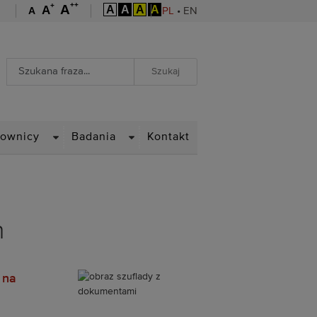
++
+
A
A
A
A
A
A
A
PL
•
EN
Wyszukiwarka
Wyszukiwanie zaawansowane
WN
DROPDOWN
DROPDOWN
cownicy
Badania
Kontakt
h
 na