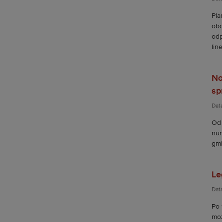
Pla
obo
odp
line
No
sp
Data
Od 
num
gmi
Le
Dat
Po 
moż