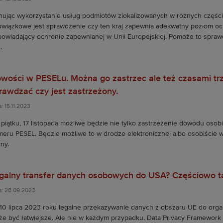
nując wykorzystanie usług podmiotów zlokalizowanych w różnych części
wiązkowe jest sprawdzenie czy ten kraj zapewnia adekwatny poziom oc
owiadający ochronie zapewnianej w Unii Europejskiej. Pomoże to spraw
.
wości w PESELu. Można go zastrzec ale też czasami tr
rawdzać czy jest zastrzeżony.
: 15.11.2023
piątku, 17 listopada możliwe będzie nie tylko zastrzeżenie dowodu osobi
eru PESEL. Będzie możliwe to w drodze elektronicznej albo osobiście 
ny.
galny transfer danych osobowych do USA? Częściowo t
a: 28.09.2023
10 lipca 2023 roku legalne przekazywanie danych z obszaru UE do orga
e być łatwiejsze. Ale nie w każdym przypadku. Data Privacy Framework