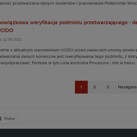
alność przetwarzania danych studentów i pracowników Politechniki Wroc
owiązkowa weryfikacja podmiotu przetwarzającego - d
UODO
a: 22.09.2022
dnie z aktualnym stanowiskiem UODO przed zawarciem umowy powierz
etwarzania danych konieczne jest zweryfikowanie tego podmiotu, z któr
 współpracować. Pomoże w tym Lista kontrolna Procesora - link w treści.
1
2
3
Następna
Drukuj