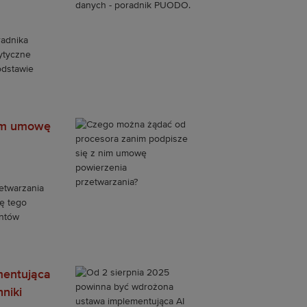
radnika
ytyczne
odstawie
nim umowę
etwarzania
ę tego
entów
mentująca
niki