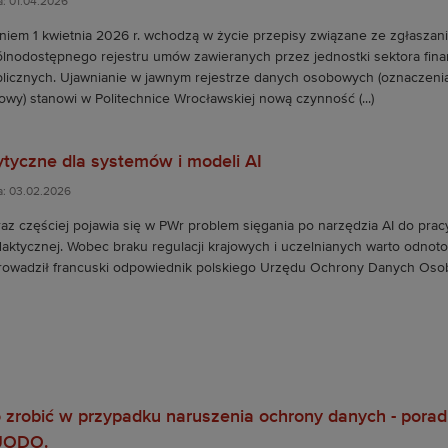
a: 01.04.2026
niem 1 kwietnia 2026 r. wchodzą w życie przepisy związane ze zgłaszan
lnodostępnego rejestru umów zawieranych przez jednostki sektora fin
licznych. Ujawnianie w jawnym rejestrze danych osobowych (oznaczenia
wy) stanowi w Politechnice Wrocławskiej nową czynność (...)
tyczne dla systemów i modeli AI
a: 03.02.2026
az częściej pojawia się w PWr problem sięgania po narzędzia AI do prac
aktycznej. Wobec braku regulacji krajowych i uczelnianych warto odnot
owadził francuski odpowiednik polskiego Urzędu Ochrony Danych Oso
 zrobić w przypadku naruszenia ochrony danych - porad
UODO.