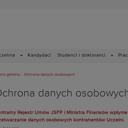
Politechnika Wrocławska
DROPDOWN
DROPDO
czelnia
Kandydaci
Studenci i doktoranci
Pra
ona główna
Ochrona danych osobowych
chrona danych osobowyc
ntralny Rejestr Umów JSFP i Ministra Finansów wpłynie
zetwarzanie danych osobowych kontrahentów Uczelni.