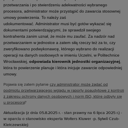
przetwarzania i po stwierdzeniu adekwatności wybranego
procesora, administrator może przystąpić do zawarcia stosownej
umowy powierzenia. To należy zaś
udokumentować. Administrator musi być gotów wykazać się
dokumentami potwierdzającymi, że sprawdził swojego
kontrahenta zanim uznał, że może mu zaufać. Za nadzór nad
przetwarzaniem w jednostce a zatem siłą rzeczy też za to, czy
zweryfikowano podwykonawcę, którego wybrano do realizacji
operacji na danych osobowych w imieniu Uczelni, w Politechnice
Wrocławskiej,
odpowiada kierownik jednostki organizacyjnej
,
która to powierzenie planuje i która inicjuje zawarcie odpowiedniej
umowy.
Pojawia się zatem pytanie
czy administrator może żądać od
podmiotu przetwarzającego wglądu w raporty poaudytowe z kontroli
z zakresu ochrony danych osobowych i norm ISO, które odbyły się
u procesora
?
Aktualizacja (z dnia 05.8.2025 r. - stan prawny na 6 lipca 2025 r.) -
w oparciu o stanowisko eksperta Wolters Kluwer -p. Sylwii Czub-
Kiełczewskiej: