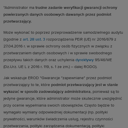
"Administrator ma
trudne zadanie weryfikacji gwarancji ochrony
powierzanych danych osobowych dawanych przez podmiot
przetwarzający
.
Może wykonać to poprzez przeprowadzenie samodzielnego audytu
(zgodnie z
art. 28 ust. 3
rozporządzenia PEiR (UE) nr 2016/679 z
27.04.2016 r. w sprawie ochrony osób fizycznych w związku z
przetwarzaniem danych osobowych i w sprawie swobodnego
przepływu takich danych oraz uchylenia
dyrektywy
95/46/WE
(Dz.Urz. UE L z 2016 r. 119, s. 1 ze zm.) – dalej RODO).
Jak wskazuje EROD "Gwarancje "zapewniane" przez podmiot
przetwarzający to te, które
podmiot przetwarzający jest w stanie
wykazać w sposób zadowalający administratora
, ponieważ są to
jedyne gwarancje, które administrator może skutecznie uwzględnić
przy ocenie wypełniania swoich obowiązków. Często będzie to
wymagało wymiany odpowiedniej dokumentacji (np. polityki
prywatności, warunków świadczenia usług, rejestru czynności
przetwarzania, polityki zarządzania dokumentacją, polityki