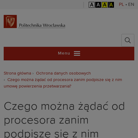
A
A
A
A
PL
•
EN
Politechnika 
Menu
Strona główna
Ochrona danych osobowych
Czego można żądać od procesora zanim podpisze się z nim
umowę powierzenia przetwarzania?
Czego można żądać od
procesora zanim
podpisze się z nim