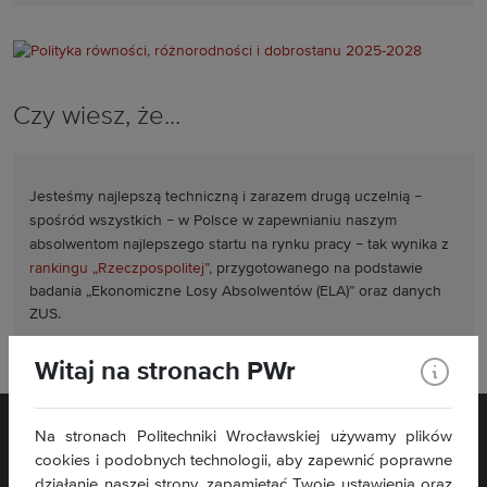
Czy wiesz, że...
Jesteśmy najlepszą techniczną i zarazem drugą uczelnią
–
spośród wszystkich
–
w Polsce w zapewnianiu naszym
absolwentom najlepszego startu na rynku pracy
–
tak wynika z
rankingu „Rzeczpospolitej”
, przygotowanego na podstawie
badania „Ekonomiczne Losy Absolwentów (ELA)” oraz danych
ZUS.
Witaj na stronach PWr
Na stronach Politechniki Wrocławskiej używamy plików
cookies i podobnych technologii, aby zapewnić poprawne
działanie naszej strony, zapamiętać Twoje ustawienia oraz