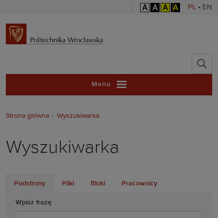
A
A
A
A
PL
•
EN
Politechnika 
Menu
Strona główna
Wyszukiwarka
Wyszukiwarka
Podstrony
Pliki
Bloki
Pracownicy
Wpisz frazę