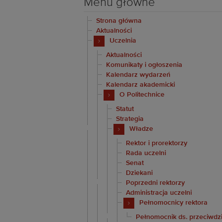
Menu główne
Strona główna
Aktualności
Uczelnia
Aktualności
Komunikaty i ogłoszenia
Kalendarz wydarzeń
Kalendarz akademicki
O Politechnice
Statut
Strategia
Władze
Rektor i prorektorzy
Rada uczelni
Senat
Dziekani
Poprzedni rektorzy
Administracja uczelni
Pełnomocnicy rektora
Pełnomocnik ds. przeciwdzi