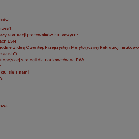
a
owców
kowca?
przy rekrutacji pracowników naukowych?
ach ESN
godnie z ideą Otwartej, Przejrzystej i Merytorycznej Rekrutacji nauko
esearch"?
ropejskiej strategii dla naukowców na PWr
?
ktuj się z nami!
Wr
kowe