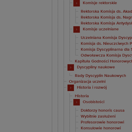
Komisje rektorskie
Rektorska Komisja ds. Aka
Rektorska Komisja ds. Na
Rektorska Komisja Antydys
Komisje uczelniane
Uczelniana Komisja Dyscypl
Komisja ds. Nieuczciwych P
Komisja Dyscyplinarna dla
Odwoławcza Komisja Dyscy
Kapituła Godności Honorowyc
Dyscypliny naukowe
Rady Dyscyplin Naukowych
Organizacja uczelni
Historia i rozwój
Historia
Osobistości
Doktorzy honoris causa
Wybitnie zasłużeni
Profesorowie honorowi
Konsulowie honorowi