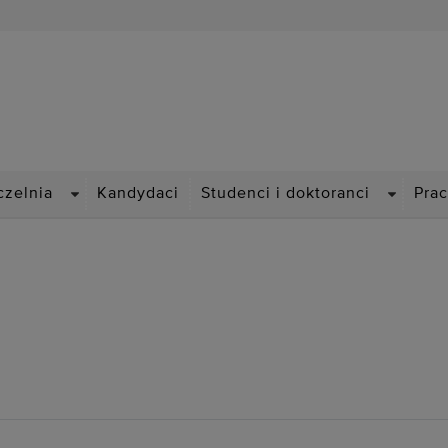
Politechnika Wrocławska
DROPDOWN
DROPDO
czelnia
Kandydaci
Studenci i doktoranci
Pra