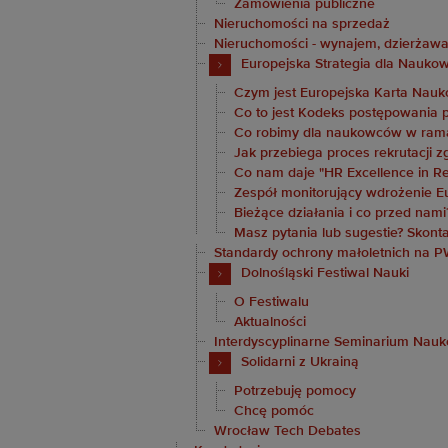
Zamówienia publiczne
Nieruchomości na sprzedaż
Nieruchomości - wynajem, dzierżaw
Europejska Strategia dla Nauk
Czym jest Europejska Karta Nau
Co to jest Kodeks postępowania 
Co robimy dla naukowców w ram
Jak przebiega proces rekrutacji z
Co nam daje "HR Excellence in R
Zespół monitorujący wdrożenie Eu
Bieżące działania i co przed nami
Masz pytania lub sugestie? Skonta
Standardy ochrony małoletnich na P
Dolnośląski Festiwal Nauki
O Festiwalu
Aktualności
Interdyscyplinarne Seminarium Nau
Solidarni z Ukrainą
Potrzebuję pomocy
Chcę pomóc
Wrocław Tech Debates