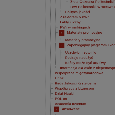
Złota Odznaka Politechniki
Lew Politechniki Wrocławsk
Polityka jakości
Z rektorem o PWr
Fakty i liczby
PWr w rankingach
Materiały promocyjne
Materiały promocyjne
Zapobiegajmy plagiatom i kor
Uczciwie i rzetelnie
Rodzaje nadużyć
Każdy może być uczciwy
Informacja dla osób z niepełnos
Współpraca międzynarodowa
Unite!
Rada Jakości Kształcenia
Współpraca z biznesem
Dział Nauki
POL-on
Academia Iuvenum
Absolwenci