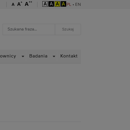
++
+
A
A
A
A
A
A
A
PL
•
EN
Wyszukiwarka
Wyszukiwanie zaawansowane
WN
DROPDOWN
DROPDOWN
cownicy
Badania
Kontakt