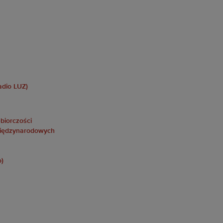
adio LUZ)
biorczości
Międzynarodowych
o)