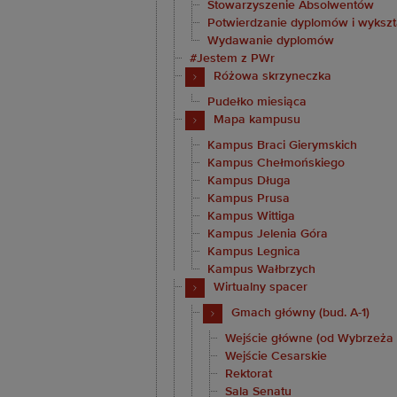
Stowarzyszenie Absolwentów
Potwierdzanie dyplomów i wykszt
Wydawanie dyplomów
#Jestem z PWr
Różowa skrzyneczka
Pudełko miesiąca
Mapa kampusu
Kampus Braci Gierymskich
Kampus Chełmońskiego
Kampus Długa
Kampus Prusa
Kampus Wittiga
Kampus Jelenia Góra
Kampus Legnica
Kampus Wałbrzych
Wirtualny spacer
Gmach główny (bud. A-1)
Wejście główne (od Wybrzeża
Wejście Cesarskie
Rektorat
Sala Senatu