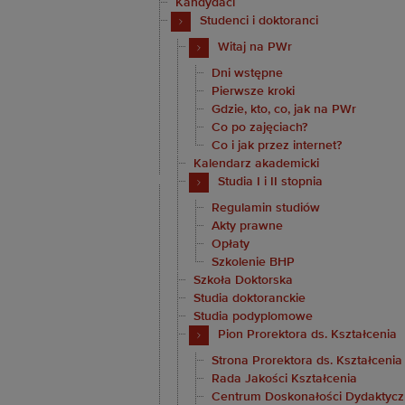
Kandydaci
Studenci i doktoranci
Witaj na PWr
Dni wstępne
Pierwsze kroki
Gdzie, kto, co, jak na PWr
Co po zajęciach?
Co i jak przez internet?
Kalendarz akademicki
Studia I i II stopnia
Regulamin studiów
Akty prawne
Opłaty
Szkolenie BHP
Szkoła Doktorska
Studia doktoranckie
Studia podyplomowe
Pion Prorektora ds. Kształcenia
Strona Prorektora ds. Kształcenia
Rada Jakości Kształcenia
Centrum Doskonałości Dydaktycz