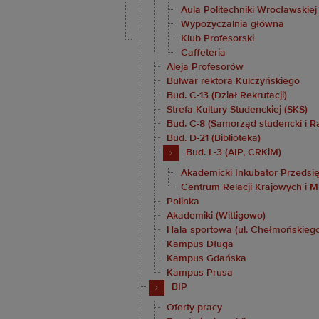
Aula Politechniki Wrocławskiej
Wypożyczalnia główna
Klub Profesorski
Caffeteria
Aleja Profesorów
Bulwar rektora Kulczyńskiego
Bud. C-13 (Dział Rekrutacji)
Strefa Kultury Studenckiej (SKS)
Bud. C-8 (Samorząd studencki i R
Bud. D-21 (Biblioteka)
Bud. L-3 (AIP, CRKiM)
Akademicki Inkubator Przedsię
Centrum Relacji Krajowych i 
Polinka
Akademiki (Wittigowo)
Hala sportowa (ul. Chełmońskieg
Kampus Długa
Kampus Gdańska
Kampus Prusa
BIP
Oferty pracy