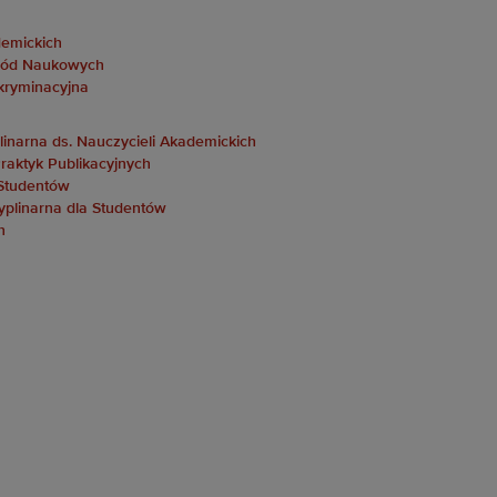
demickich
gród Naukowych
kryminacyjna
inarna ds. Nauczycieli Akademickich
raktyk Publikacyjnych
 Studentów
plinarna dla Studentów
h