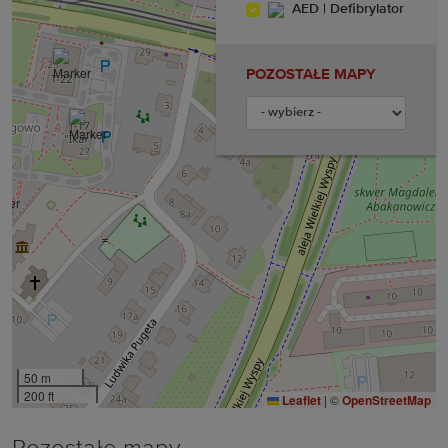
AED | Defibrylator
POZOSTAŁE MAPY
50 m
200 ft
Leaflet
|
©
OpenStreetMap