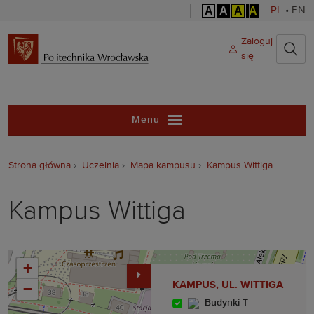
A
A
A
A
PL
•
EN
Politechnika 
Zaloguj
się
Menu
Strona główna
Uczelnia
Mapa kampusu
Kampus Wittiga
Kampus Wittiga
+
KAMPUS, UL. WITTIGA
−
Budynki T