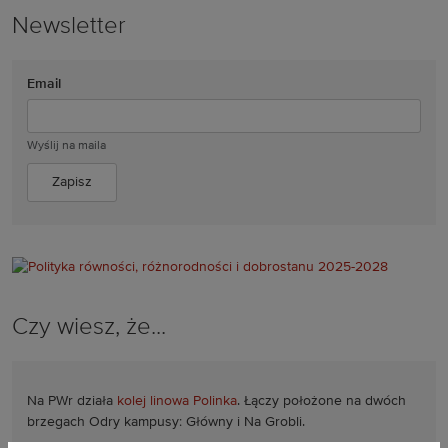
Newsletter
Email
Wyślij na maila
Czy wiesz, że...
Na PWr działa
kolej linowa Polinka
. Łączy położone na dwóch
brzegach Odry kampusy: Główny i Na Grobli.