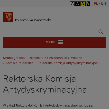
A
A
A
A
PL
•
EN
Politechnika 
Menu
Strona główna
Uczelnia
O Politechnice
Władze
Komisje rektorskie
Rektorska Komisja Antydyskryminacyjna
Rektorska Komisja
Antydyskryminacyjna
W skład Rektorskiej Komisji Antydyskryminacyjnej wchodzą: