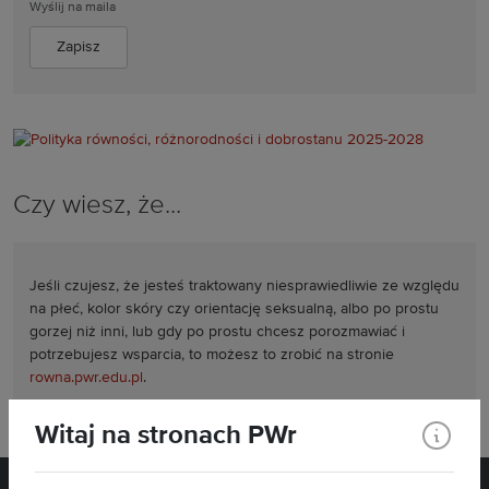
Wyślij na maila
Czy wiesz, że...
Jeśli czujesz, że jesteś traktowany niesprawiedliwie ze względu
na płeć, kolor skóry czy orientację seksualną, albo po prostu
gorzej niż inni, lub gdy po prostu chcesz porozmawiać i
potrzebujesz wsparcia, to możesz to zrobić na stronie
rowna.pwr.edu.pl
.
Witaj na stronach PWr