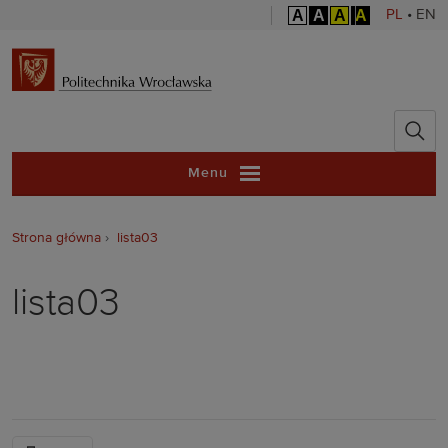
A
A
A
A
PL
•
EN
Politechnika 
Menu
Strona główna
lista03
lista03