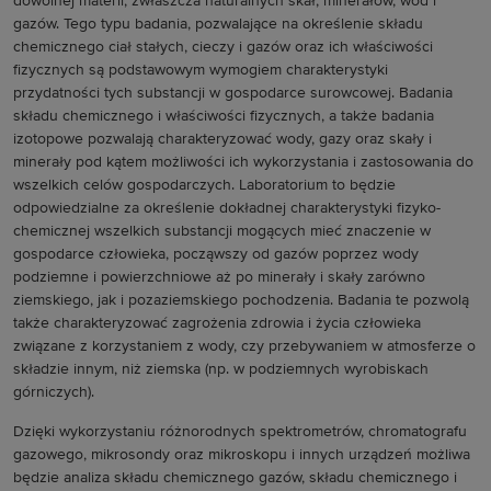
dowolnej materii, zwłaszcza naturalnych skał, minerałów, wód i
gazów. Tego typu badania, pozwalające na określenie składu
chemicznego ciał stałych, cieczy i gazów oraz ich właściwości
fizycznych są podstawowym wymogiem charakterystyki
przydatności tych substancji w gospodarce surowcowej. Badania
składu chemicznego i właściwości fizycznych, a także badania
izotopowe pozwalają charakteryzować wody, gazy oraz skały i
minerały pod kątem możliwości ich wykorzystania i zastosowania do
wszelkich celów gospodarczych. Laboratorium to będzie
odpowiedzialne za określenie dokładnej charakterystyki fizyko-
chemicznej wszelkich substancji mogących mieć znaczenie w
gospodarce człowieka, począwszy od gazów poprzez wody
podziemne i powierzchniowe aż po minerały i skały zarówno
ziemskiego, jak i pozaziemskiego pochodzenia. Badania te pozwolą
także charakteryzować zagrożenia zdrowia i życia człowieka
związane z korzystaniem z wody, czy przebywaniem w atmosferze o
składzie innym, niż ziemska (np. w podziemnych wyrobiskach
górniczych).
Dzięki wykorzystaniu różnorodnych spektrometrów, chromatografu
gazowego, mikrosondy oraz mikroskopu i innych urządzeń możliwa
będzie analiza składu chemicznego gazów, składu chemicznego i