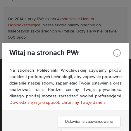
Od 2014 r. przy PWr działa
Akademickie Liceum
Ogólnokształcące
. Nasza szkoła należy obecnie do
najlepszych szkół średnich w Polsce. Uczy się w niej prawie
500 osób.
Witaj na stronach PWr
Na stronach Politechniki Wrocławskiej używamy plików
cookies i podobnych technologii, aby zapewnić poprawne
działanie naszej strony, zapamiętać Twoje ustawienia oraz
analizować ruch. Bardzo cenimy Twoją prywatność,
dlatego poniżej możesz zarządzać swoimi preferencjami.
Dowiedz się w jaki sposób chronimy Twoje dane »
Deklaracja dostępności »
Ustawienia zaawansowane
Dołącz do nas: