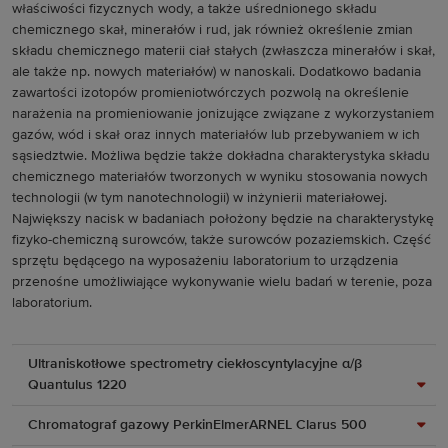
właściwości fizycznych wody, a także uśrednionego składu
chemicznego skał, minerałów i rud, jak również określenie zmian
składu chemicznego materii ciał stałych (zwłaszcza minerałów i skał,
ale także np. nowych materiałów) w nanoskali. Dodatkowo badania
zawartości izotopów promieniotwórczych pozwolą na określenie
narażenia na promieniowanie jonizujące związane z wykorzystaniem
gazów, wód i skał oraz innych materiałów lub przebywaniem w ich
sąsiedztwie. Możliwa będzie także dokładna charakterystyka składu
chemicznego materiałów tworzonych w wyniku stosowania nowych
technologii (w tym nanotechnologii) w inżynierii materiałowej.
Największy nacisk w badaniach położony będzie na charakterystykę
fizyko-chemiczną surowców, także surowców pozaziemskich. Część
sprzętu będącego na wyposażeniu laboratorium to urządzenia
przenośne umożliwiające wykonywanie wielu badań w terenie, poza
laboratorium.
Ultraniskotłowe spectrometry ciekłoscyntylacyjne α/β
Quantulus 1220
Chromatograf gazowy PerkinElmerARNEL Clarus 500