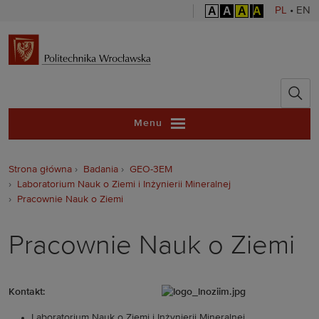
A
A
A
A
PL
•
EN
Politechnika 
Menu
Strona główna
Badania
GEO-3EM
Laboratorium Nauk o Ziemi i Inżynierii Mineralnej
Pracownie Nauk o Ziemi
Pracownie Nauk o Ziemi
Kontakt:
Laboratorium Nauk o Ziemi i Inżynierii Mineralnej