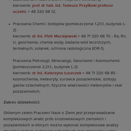
kierownik:
prof. dr hab. inż. Tadeusz Przylibski profesor
uczelni
, + 48 320 68 12,
Pracownia Chemii i Izotopów (pomieszczenie 1.23.1, budynek L-
2)
kierownik:
dr inż. Piotr Maciejewski
+ 48 71 320 68 70 - Ra, Rn,
U, geochemia, chemia wody, badania wód leczniczych,
termalnych, solanek, ochrona radiologiczna (IOR-1),
Pracownia Petrologii, Mineralogii, Geochemii i Kosmochemii
(pomieszczenie 2.21.1., budynek L-2)
kierownik:
dr inż. Katarzyna Łuszczek
+ 48 71 320 68 85 -
kosmochemia, meteoryty, surowce pozaziemskie, izotopy
gazów szlachetnych, fizyczne właściwości meteorytów i skał
pozaziemskich,
Zakres działalności:
Głównym celem Pracowni Nauk o Ziemi jest przeprowadzanie
kompleksowych analiz prób środowiskowych ziemskich i
pozaziemskich w których można wykonać kompleksowe analizy