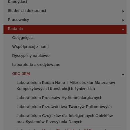
Kandydaci
Studenci i doktoranci
Pracownicy
Badania
Osiągnięcia
Współpracuj z nami
Dyscypliny naukowe
Laboratoria akredytowane
GEO-3EM
Laboratorium Badań Nano- i Mikrostruktur Materiałów
Kompozytowych i Konstrukcji Inżynierskich
Laboratorium Procesów Hydrometalurgicznych
Laboratorium Przetwórstwa Tworzyw Polimerowych
Laboratorium Czujników dla Inteligentnych Obiektów
oraz Systemów Przesyłania Danych