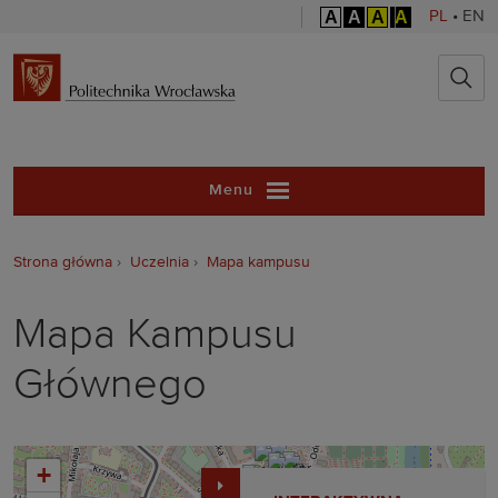
A
A
A
A
PL
•
EN
Politechnika 
Menu
Strona główna
Uczelnia
Mapa kampusu
Mapa Kampusu
Głównego
+