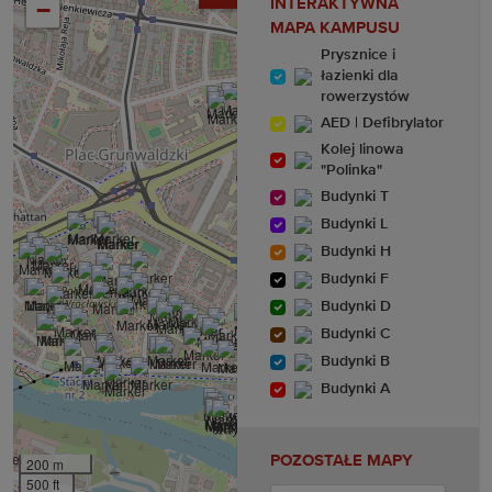
INTERAKTYWNA
−
MAPA KAMPUSU
Prysznice i
łazienki dla
rowerzystów
AED | Defibrylator
Kolej linowa
"Polinka"
Budynki T
Budynki L
Budynki H
Budynki F
Budynki D
Budynki C
Budynki B
Budynki A
POZOSTAŁE MAPY
200 m
500 ft
Leaflet
|
©
OpenStreetMap