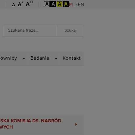
++
+
A
A
A
A
A
A
A
PL
•
EN
Wyszukiwarka
Wyszukiwanie zaawansowane
WN
DROPDOWN
DROPDOWN
cownicy
Badania
Kontakt
SKA KOMISJA DS. NAGRÓD
WYCH