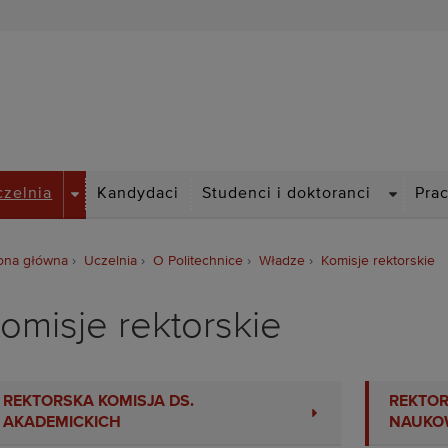
Politechnika Wrocławska
DROPDOWN
DROPDO
czelnia
Kandydaci
Studenci i doktoranci
Pra
ona główna
Uczelnia
O Politechnice
Władze
Komisje rektorskie
omisje rektorskie
REKTORSKA KOMISJA DS.
REKTOR
AKADEMICKICH
NAUKO