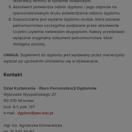
rezerwacji terminu w systemie kolejkowym.
Absolwent potwierdza odbiór dyplomu i jego odpisów na
spersonalizowanym druku potwierdzenia odbioru dyplomu.
Dopuszczalne jest wydanie dyplomu osobie, która posiada
pełnomocnictwo szczególne podpisane przez absolwenta
Uczelni czytelnie niebieskim długopisem. Należy przedstawić
wyłącznie oryginalny dokument pełnomocnictwa. Wzór
dostępny poniżej.
UWAGA
: Suplement do dyplomu jest wydawany przez macierzysty
wydział po uprzednim umówieniu się w dziekanacie.
Kontakt
Dział Kształcenia - Biuro Personalizacji Dyplomów
Wybrzeże Wyspiańskiego 27
50-370 Wrocław
bud. A-1, pok. 137
e-mail:
dyplom@pwr.edu.pl
mgr inż. Agnieszka Domaradzka
tel. 71 320 30 82