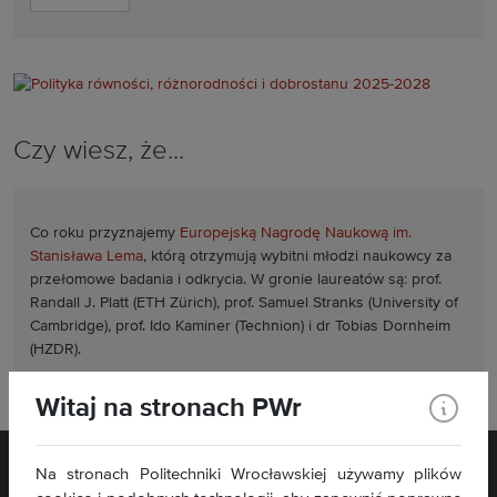
Czy wiesz, że...
Co roku przyznajemy
Europejską Nagrodę Naukową im.
Stanisława Lema
, którą otrzymują wybitni młodzi naukowcy za
przełomowe badania i odkrycia. W gronie laureatów są: prof.
Randall J. Platt (ETH Zürich), prof. Samuel Stranks (University of
Cambridge), prof. Ido Kaminer (Technion) i dr Tobias Dornheim
(HZDR).
Witaj na stronach PWr
Na stronach Politechniki Wrocławskiej używamy plików