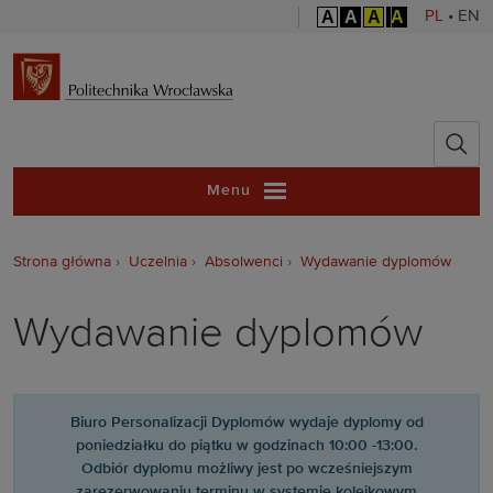
A
A
A
A
PL
•
EN
Politechnika 
Menu
Strona główna
Uczelnia
Absolwenci
Wydawanie dyplomów
Wydawanie dyplomów
Biuro Personalizacji Dyplomów wydaje dyplomy od
poniedziałku do piątku w godzinach 10:00 -13:00.
Odbiór dyplomu możliwy jest po wcześniejszym
zarezerwowaniu terminu w systemie kolejkowym