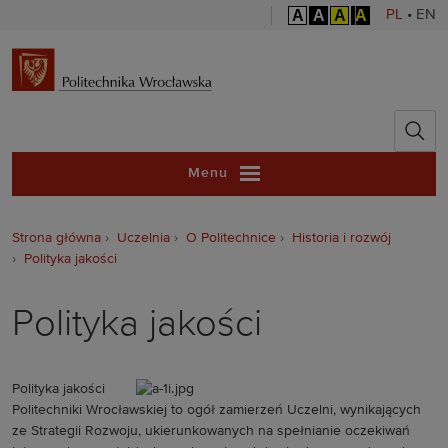
A
A
A
A
PL
•
EN
Politechnika 
Menu
Strona główna
Uczelnia
O Politechnice
Historia i rozwój
Polityka jakości
Polityka jakości
Polityka jakości
Politechniki Wrocławskiej to ogół zamierzeń Uczelni, wynikających
ze Strategii Rozwoju, ukierunkowanych na spełnianie oczekiwań