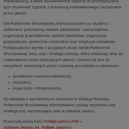
interesariuszy, a także konsekwentne dążenie do przewyższania
tych oczekiwań zgodnie z koncepcją kompleksowego zarządzania
przez jakość.
Dla Politechniki Wrocławskiej interesariuszami są: studenci i
doktoranci, pracownicy, władze państwowe i samorządowe,
organizacje pracodawców, związki zawodowe, organizacje
gospodarcze, społeczne i kulturalne oraz instytucje oświatowe.
Polityka jakości wynika z przyjętych przez Senat Politechniki
Wrocławskiej: misji, wizji i strategii rozwoju, które stwarzają ramy do
ustanowienia celów dotyczących jakości. Odnosi się ona do
wszystkich określonych przez Uczelnię priorytetów w obszarach:
działalności naukowo-badawczej,
nauczaniu,
organizacji i infrastrukturze.
Do każdego z wymienionych obszarów w Strategii Rozwoju
Politechniki Wrocławskiej sformułowane zostały wymierne cele
strategiczne, wyznaczające cele w zakresie jakości.
Przeczytaj pełną treść
Polityki jakości PWr »
Uchwała Senatu ws. Polityki Jakości »