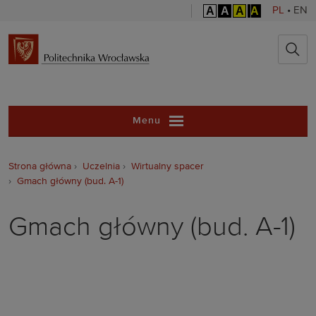
A
A
A
A
PL
•
EN
Politechnika 
Menu
Strona główna
Uczelnia
Wirtualny spacer
Gmach główny (bud. A-1)
Gmach główny (bud. A-1)