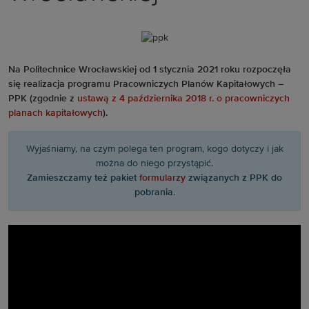
Na Politechnice Wrocławskiej od 1 stycznia 2021 roku rozpoczęła
się realizacja programu Pracowniczych Planów Kapitałowych –
PPK (zgodnie z
ustawą z 4 października 2018 r. o pracowniczych
planach kapitałowych
).
Wyjaśniamy, na czym polega ten program, kogo dotyczy i jak
można do niego przystąpić.
Zamieszczamy też pakiet
formularzy
związanych z PPK do
pobrania
.