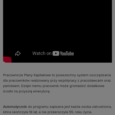
Pracownicze Plany Kapitałowe to powszechny system oszczędzania
dla pracowników realizowany przy współpracy z pracodawcami oraz
państwem. Dzięki niemu pracownik może gromadzić dodatkowe
środki na przyszłą emeryturę.
Automatycznie
do programu zapisana jest każda osoba zatrudniona,
która skończyła 18 lat, a nie przekroczyła 55. roku życia.