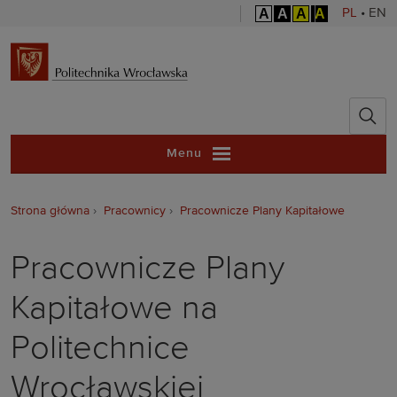
A
A
A
A
PL
•
EN
Politechnika 
Menu
Strona główna
Pracownicy
Pracownicze Plany Kapitałowe
Pracownicze Plany
Kapitałowe na
Politechnice
Wrocławskiej