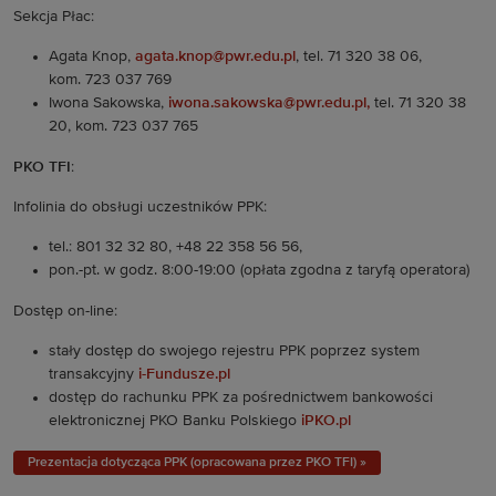
Sekcja Płac:
Agata Knop,
agata.knop@pwr.edu.pl
, tel. 71 320 38 06,
kom.
723 037 769
Iwona Sakowska,
iwona.sakowska@pwr.edu.pl,
tel. 71 320 38
20, kom. 723 037 765
PKO TFI
:
Infolinia do obsługi uczestników PPK:
tel.: 801 32 32 80, +48 22 358 56 56,
pon.-pt. w godz. 8:00-19:00 (opłata zgodna z taryfą operatora)
Dostęp on-line:
stały dostęp do swojego rejestru PPK poprzez system
transakcyjny
i-Fundusze.pl
dostęp do rachunku PPK za pośrednictwem bankowości
elektronicznej PKO Banku Polskiego
iPKO.pl
Prezentacja dotycząca PPK (opracowana przez PKO TFI) »