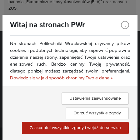
badania „Ekonomiczne Losy Absolwentów (ELA)” oraz danych
ZUS.
Witaj na stronach PWr
Na stronach Politechniki Wrocławskiej używamy plików
cookies i podobnych technologii, aby zapewnić poprawne
działanie naszej strony, zapamiętać Twoje ustawienia oraz
analizować ruch. Bardzo cenimy Twoją prywatność,
dlatego poniżej możesz zarządzać swoimi preferencjami.
Dowiedz się w jaki sposób chronimy Twoje dane »
Deklaracja dostępności »
Ustawienia zaawansowane
Dołącz do nas:
Odrzuć wszystkie zgody
Zaakceptuj wszystkie zgody i wejdź do serwisu
Politechnika Wrocławska ©
2026