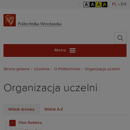
A
A
A
A
PL
•
EN
Politechnika 
Menu
Strona główna
Uczelnia
O Politechnice
Organizacja uczelni
Organizacja uczelni
Widok drzewa
Widok A-Z
Pion Rektora