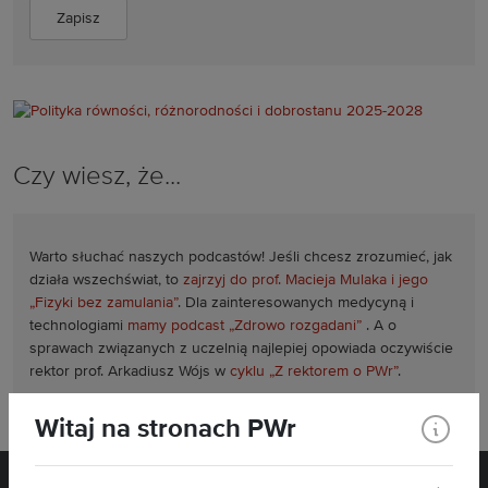
Czy wiesz, że...
Warto słuchać naszych podcastów! Jeśli chcesz zrozumieć, jak
działa wszechświat, to
zajrzyj do prof. Macieja Mulaka i jego
„Fizyki bez zamulania”
. Dla zainteresowanych medycyną i
technologiami
mamy podcast „Zdrowo rozgadani”
. A o
sprawach związanych z uczelnią najlepiej opowiada oczywiście
rektor prof. Arkadiusz Wójs w
cyklu „Z rektorem o PWr”
.
Witaj na stronach PWr