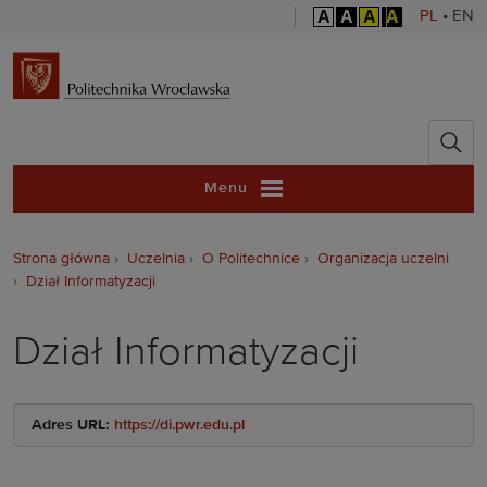
A
A
A
A
PL
•
EN
Politechnika 
Menu
Strona główna
Uczelnia
O Politechnice
Organizacja uczelni
Dział Informatyzacji
Dział Informatyzacji
Adres URL:
https://di.pwr.edu.pl