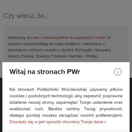
Czy wiesz, że...
Należymy do
sieci uniwersytetów europejskich Unite!
. W
sojuszu współdziałają ze sobą studenci i naukowcy z
dziewięciu różnych uczelni z Austrii, Portugalii, Hiszpanii,
Włoch, Francji, Szwecji, Finlandii, Niemiec i Polski.
Witaj na stronach PWr
Na stronach Politechniki Wrocławskiej używamy plików
cookies i podobnych technologii, aby zapewnić poprawne
działanie naszej strony, zapamiętać Twoje ustawienia oraz
analizować ruch. Bardzo cenimy Twoją prywatność,
dlatego poniżej możesz zarządzać swoimi preferencjami.
Dowiedz się w jaki sposób chronimy Twoje dane »
Deklaracja dostępności »