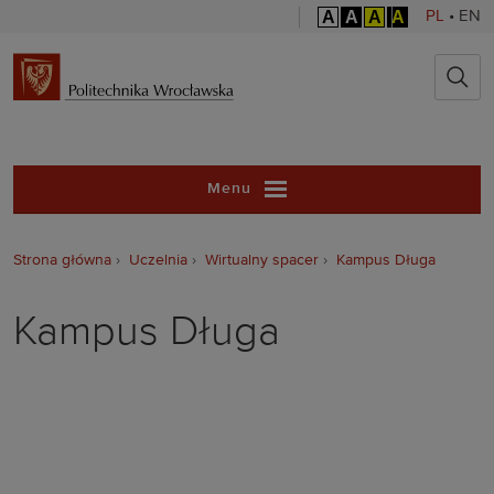
A
A
A
A
PL
•
EN
Politechnika 
Menu
Strona główna
Uczelnia
Wirtualny spacer
Kampus Długa
Kampus Długa