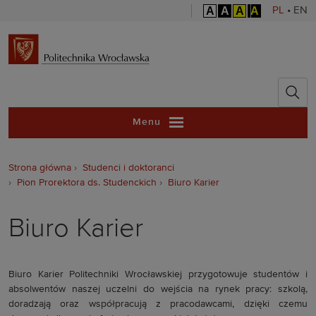
A
A
A
A
PL
•
EN
Politechnika 
Menu
Strona główna
Studenci i doktoranci
Pion Prorektora ds. Studenckich
Biuro Karier
Biuro Karier
Biuro Karier Politechniki Wrocławskiej przygotowuje studentów i
absolwentów naszej uczelni do wejścia na rynek pracy: szkolą,
doradzają oraz współpracują z pracodawcami, dzięki czemu