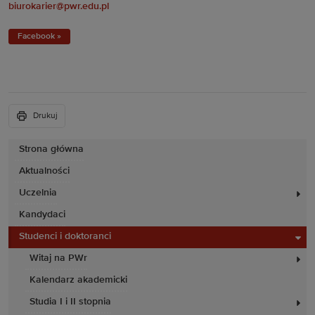
biurokarier@pwr.edu.pl
Facebook »
Drukuj
Strona główna
Aktualności
Uczelnia
Kandydaci
Studenci i doktoranci
Witaj na PWr
Kalendarz akademicki
Studia I i II stopnia