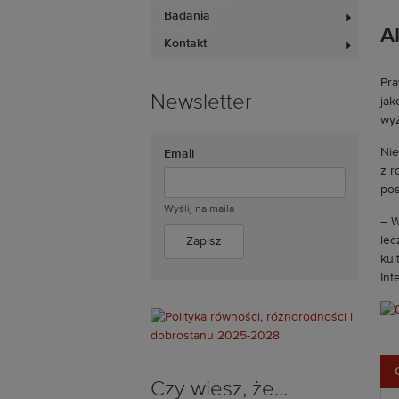
Badania
AI
Kontakt
Pra
Newsletter
jak
wyż
Nie
Email
z r
pos
Wyślij na maila
– W
lec
kul
Int
Czy wiesz, że...