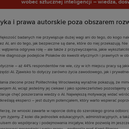
wobec sztucznej inteligencji – wiedza, doś
tyka i prawa autorskie poza obszarem roz
iększość badanych nie przywiązuje dużej wagi ani do tego, do kogo na
ez AI, ani do tego, jak bezpieczne są dane, które do niej przekazują. Ni
 wątpienia odgrywa rolę – ale także z przyzwyczajenia, jakie wykształcili
fnie diagnozuje podejście Polaków do kwestii etycznych i prawnych w ob
aktycznie – aż 44% respondentów nie wie, czy w ich miejscu pracy są jak
zędzi AI. Zjawisko to dotyczy zarówno życia zawodowego, jak i prywatne
ania zlecone przez Politechnikę Wrocławską wyraźnie pokazują, że mim
wojem AI, wciąż jesteśmy jej ciekawi i jako społeczeństwo pozostajemy 
laruje chęć poszerzania wiedzy o AI. Największą motywację widać wśród
kreślają eksperci – jest dużym potencjałem, który warto wspierać popr
ierzę, że wnioski zawarte w raporcie dotrą do szerokiego grona odbiorc
rym żyjemy. Z kolei dla jednostek edukacyjnych, administracyjnych, a tak
ulsem do współpracy i podejmowania inicjatyw, które pozwolą im jeszcz