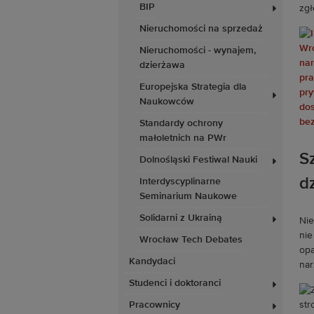
BIP
zgł
Nieruchomości na sprzedaż
Nieruchomości - wynajem,
dzierżawa
Europejska Strategia dla
Naukowców
Standardy ochrony
małoletnich na PWr
Sz
Dolnośląski Festiwal Nauki
dz
Interdyscyplinarne
Seminarium Naukowe
Solidarni z Ukrainą
Nie
nie
Wrocław Tech Debates
opa
Kandydaci
nar
Studenci i doktoranci
Pracownicy