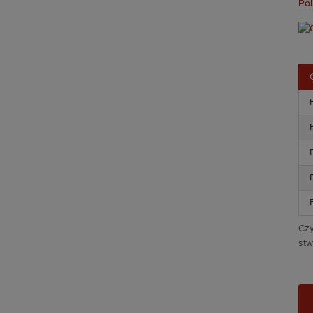
Pol
Czy
stw