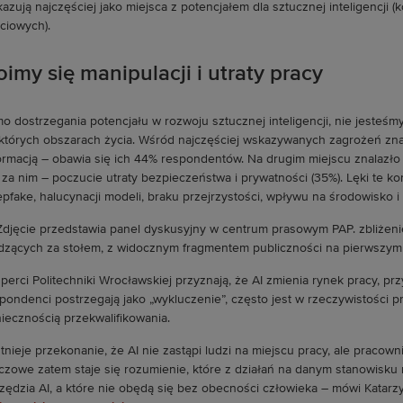
azują najczęściej jako miejsca z potencjałem dla sztucznej inteligencji 
ściowych).
imy się manipulacji i utraty pracy
o dostrzegania potencjału w rozwoju sztucznej inteligencji, nie jesteś
których obszarach życia. Wśród najczęściej wskazywanych zagrożeń znala
ormacją – obawia się ich 44% respondentów. Na drugim miejscu znalazło 
 za nim – poczucie utraty bezpieczeństwa i prywatności (35%). Lęki te k
pfake, halucynacji modeli, braku przejrzystości, wpływu na środowisko i
perci Politechniki Wrocławskiej przyznają, że AI zmienia rynek pracy, pr
pondenci postrzegają jako „wykluczenie”, często jest w rzeczywistości
iecznością przekwalifikowania.
stnieje przekonanie, że AI nie zastąpi ludzi na miejscu pracy, ale praco
czowe zatem staje się rozumienie, które z działań na danym stanowisk
zędzia AI, a które nie obędą się bez obecności człowieka – mówi Katar