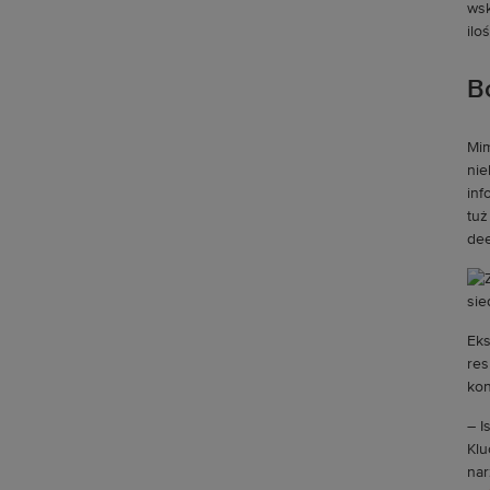
wsk
ilo
Bo
Mim
nie
inf
tuż
dee
Eks
res
kon
– I
Klu
nar