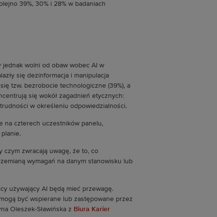
(kolejno 39%, 30% i 28% w badaniach
my jednak wolni od obaw wobec AI w
zły się dezinformacja i manipulacja
się tzw. bezrobocie technologiczne (39%), a
oncentrują się wokół zagadnień etycznych:
 trudności w określeniu odpowiedzialności.
zy czym zwracają uwagę, że to, co
 przemianą wymagań na danym stanowisku lub
wnicy używający AI będą mieć przewagę.
u mogą być wspierane lub zastępowane przez
zyna Oleszek-Sławińska z
Biura Karier