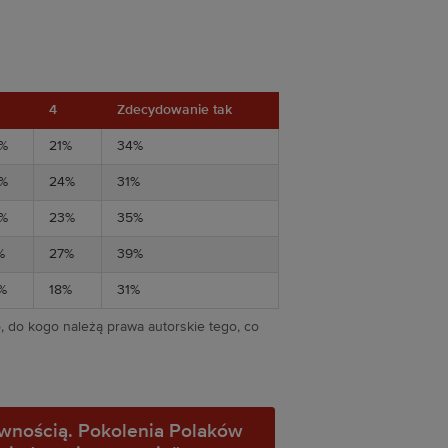
4
Zdecydowanie tak
6%
21%
34%
1%
24%
31%
6%
23%
35%
%
27%
39%
%
18%
31%
, do kogo należą prawa autorskie tego, co
ewnością. Pokolenia Polaków