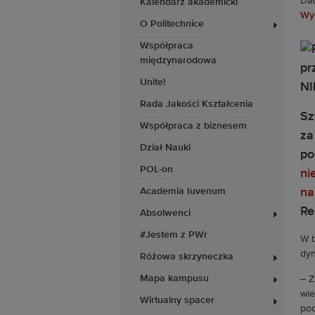
Dat
Kalendarz akademicki
Wyd
O Politechnice
Współpraca
międzynarodowa
Unite!
Rada Jakości Kształcenia
Sz
Współpraca z biznesem
za
Dział Nauki
po
POL-on
ni
Academia Iuvenum
na
Re
Absolwenci
#Jestem z PWr
W b
dyn
Różowa skrzyneczka
Mapa kampusu
– Z
wie
Wirtualny spacer
poc