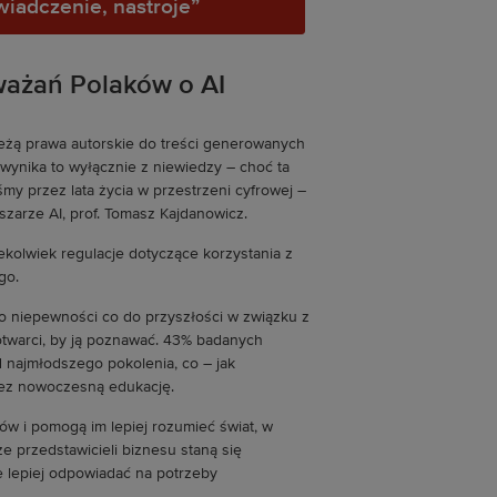
wiadczenie, nastroje”
ważań Polaków o AI
leżą prawa autorskie do treści generowanych
e wynika to wyłącznie z niewiedzy – choć ta
śmy przez lata życia w przestrzeni cyfrowej –
szarze AI, prof. Tomasz Kajdanowicz.
iekolwiek regulacje dotyczące korzystania z
go.
o niepewności co do przyszłości w związku z
otwarci, by ją poznawać. 43% badanych
 najmłodszego pokolenia, co – jak
zez nowoczesną edukację.
ów i pomogą im lepiej rozumieć świat, w
że przedstawicieli biznesu staną się
e lepiej odpowiadać na potrzeby