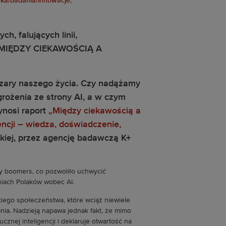
ka/badania/innowacje
,
bszary naszego życia. Czy nadążamy
grożenia ze strony AI, a w czym
ynosi raport
„Między ciekawością a
ncji – wiedza, doświadczenie,
skiej, przez agencję badawczą K+
aby boomers, co pozwoliło uchwycić
niach Polaków wobec AI.
iego społeczeństwa, które wciąż niewiele
ania. Nadzieją napawa jednak fakt, że mimo
znej inteligencji i deklaruje otwartość na