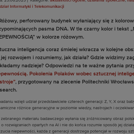
a: 25.06.2025
Kategorie:
aktualności ogólne
,
działania społeczne
,
nau
ział Informatyki i Telekomunikacji
tuczna inteligencja coraz śmielej wkracza w kolejne o
 jej rozwojem i rozumiemy, jak działa? Gdzie widzimy za
kładamy nadzieje? Odpowiedzi na te ważne pytania prz
epewnością. Pokolenia Polaków wobec sztucznej intelige
stroje”
, przygotowany na zlecenie Politechniki Wrocław
search.
adaniu wzięli udział przedstawiciele czterech generacji: Z, Y, X oraz b
amiczne różnice generacyjne w poziomie wiedzy, nastrojach i oczekiwa
 zebranego materiału badawczego wyłania się zróżnicowany obraz polsk
 o rozwiązaniach opartych na AI i nie do końca rozumie sposób jej dział
zucia niepewności, każda z generacji dostrzega potencjał w rozwoju sztuc