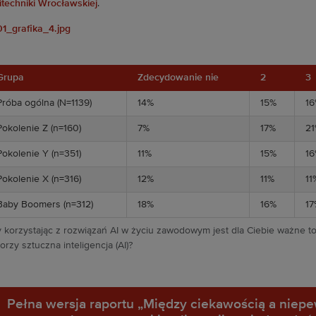
itechniki Wrocławskiej
.
Grupa
Zdecydowanie nie
2
3
Próba ogólna (N=1139)
14%
15%
1
Pokolenie Z (n=160)
7%
17%
2
Pokolenie Y (n=351)
11%
15%
1
Pokolenie X (n=316)
12%
11%
11
Baby Boomers (n=312)
18%
16%
17
 korzystając z rozwiązań AI w życiu zawodowym jest dla Ciebie ważne to
orzy sztuczna inteligencja (AI)?
Pełna wersja raportu „Między ciekawością a niep