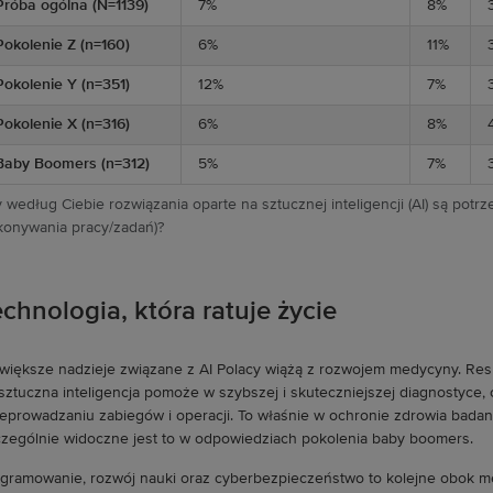
Próba ogólna (N=1139)
7%
8%
Pokolenie Z (n=160)
6%
11%
Pokolenie Y (n=351)
12%
7%
Pokolenie X (n=316)
6%
8%
Baby Boomers (n=312)
5%
7%
 według Ciebie rozwiązania oparte na sztucznej inteligencji (AI) są po
onywania pracy/zadań)?
chnologia, która ratuje życie
większe nadzieje związane z AI Polacy wiążą z rozwojem medycyny. Res
sztuczna inteligencja pomoże w szybszej i skuteczniejszej diagnostyce,
eprowadzaniu zabiegów i operacji. To właśnie w ochronie zdrowia badani
zególnie widoczne jest to w odpowiedziach pokolenia baby boomers.
gramowanie, rozwój nauki oraz cyberbezpieczeństwo to kolejne obok me