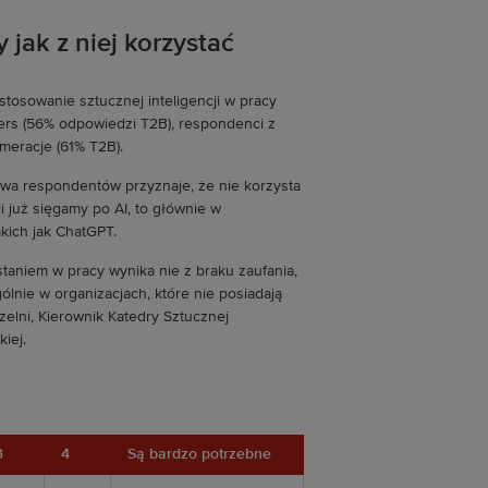
 jak z niej korzystać
osowanie sztucznej inteligencji w pracy
ers (56% odpowiedzi T2B), respondenci z
meracje (61% T2B).
owa respondentów przyznaje, że nie korzysta
 już sięgamy po AI, to głównie w
akich jak ChatGPT.
taniem w pracy wynika nie z braku zaufania,
lnie w organizacjach, które nie posiadają
zelni, Kierownik Katedry Sztucznej
iej.
3
4
Są bardzo potrzebne