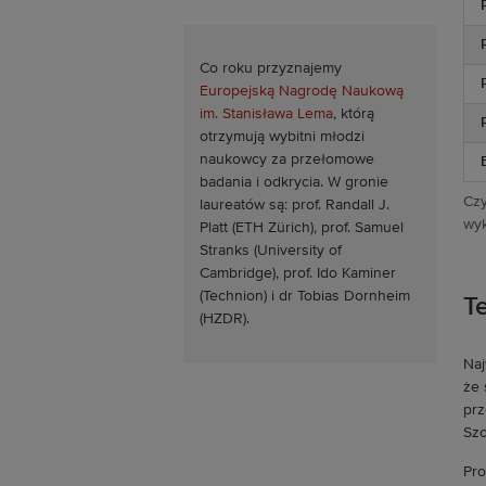
Co roku przyznajemy
Europejską Nagrodę Naukową
im. Stanisława Lema
, którą
otrzymują wybitni młodzi
naukowcy za przełomowe
badania i odkrycia. W gronie
Czy
laureatów są: prof. Randall J.
wyk
Platt (ETH Zürich), prof. Samuel
Stranks (University of
Cambridge), prof. Ido Kaminer
(Technion) i dr Tobias Dornheim
Te
(HZDR).
Naj
że 
prz
Szc
Pro