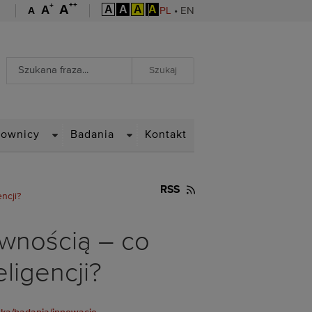
++
+
A
A
A
A
A
A
A
PL
•
EN
Wyszukiwarka
Wyszukiwanie zaawansowane
WN
DROPDOWN
DROPDOWN
cownicy
Badania
Kontakt
RSS
ncji?
wnością – co
ligencji?