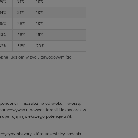
36%
31%
18%
34%
31%
18%
35%
28%
18%
43%
28%
15%
32%
36%
20%
trzebne ludziom w życiu zawodowym (do
pondenci – niezależnie od wieku – wierzą,
 opracowywaniu nowych terapii i leków oraz w
 upatrują największego potencjału AI.
dycyny obszary, które uczestnicy badania