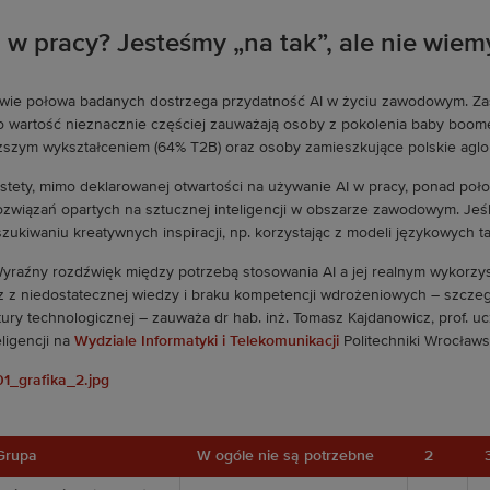
 w pracy? Jesteśmy „na tak”, ale nie wiemy
wie połowa badanych dostrzega przydatność AI w życiu zawodowym. Zast
o wartość nieznacznie częściej zauważają osoby z pokolenia baby boom
szym wykształceniem (64% T2B) oraz osoby zamieszkujące polskie aglo
stety, mimo deklarowanej otwartości na używanie AI w pracy, ponad poł
ozwiązań opartych na sztucznej inteligencji w obszarze zawodowym. Jeśli
zukiwaniu kreatywnych inspiracji, np. korzystając z modeli językowych t
yraźny rozdźwięk między potrzebą stosowania AI a jej realnym wykorzys
z z niedostatecznej wiedzy i braku kompetencji wdrożeniowych – szczegó
tury technologicznej – zauważa dr hab. inż. Tomasz Kajdanowicz, prof. uc
eligencji na
Wydziale Informatyki i Telekomunikacji
Politechniki Wrocławsk
Grupa
W ogóle nie są potrzebne
2