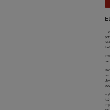
E
– W
prz
bez
tra
I f
nar
Bad
roz
dek
pod
– W
któ
imp