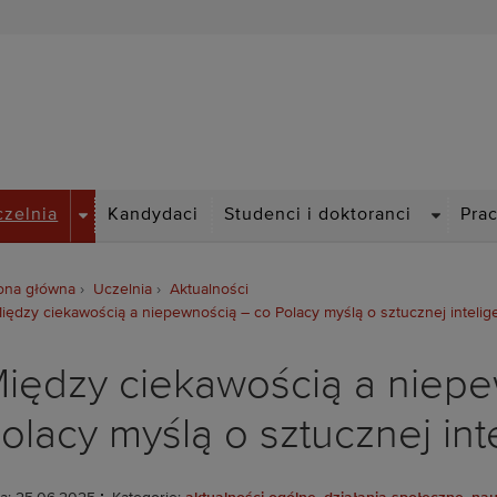
Politechnika Wrocławska
DROPDOWN
DROPDO
czelnia
Kandydaci
Studenci i doktoranci
Pra
ona główna
Uczelnia
Aktualności
iędzy ciekawością a niepewnością – co Polacy myślą o sztucznej intelige
iędzy ciekawością a niepe
olacy myślą o sztucznej inte