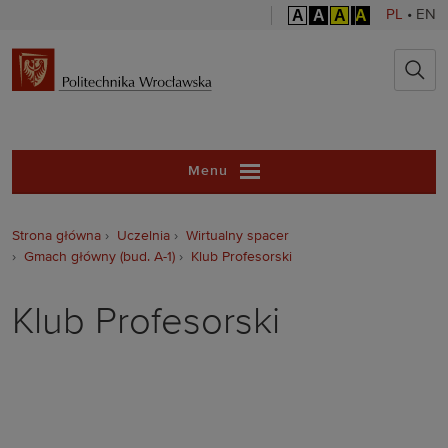
A
A
A
A
PL
•
EN
Politechnika 
Menu
Strona główna
Uczelnia
Wirtualny spacer
Gmach główny (bud. A-1)
Klub Profesorski
Klub Profesorski