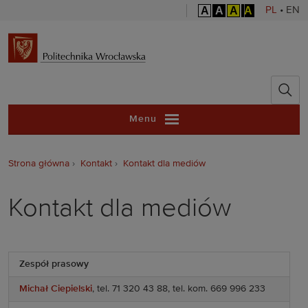
A
A
A
A
PL
•
EN
Politechnika 
Menu
Strona główna
Kontakt
Kontakt dla mediów
Kontakt dla mediów
Zespół prasowy
Michał Ciepielski
, tel. 71 320 43 88, tel. kom. 669 996 233