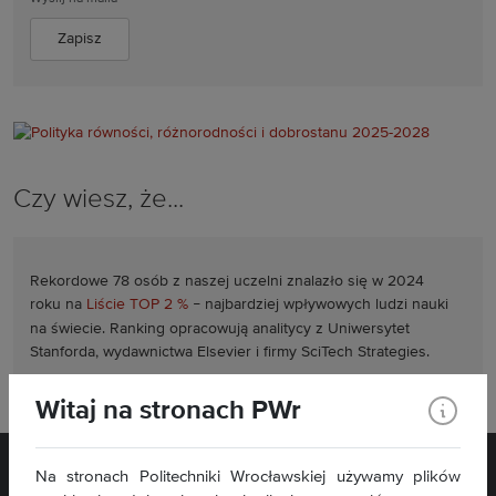
Czy wiesz, że...
Rekordowe 78 osób z naszej uczelni znalazło się w 2024
roku na
Liście TOP 2 %
–
najbardziej wpływowych ludzi nauki
na świecie. Ranking opracowują analitycy z Uniwersytet
Stanforda, wydawnictwa Elsevier i firmy SciTech Strategies.
Witaj na stronach PWr
Na stronach Politechniki Wrocławskiej używamy plików