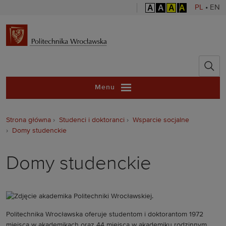
A
A
A
A
PL
•
EN
Politechnika 
Menu
Strona główna
Studenci i doktoranci
Wsparcie socjalne
Domy studenckie
Domy studenckie
Politechnika Wrocławska oferuje studentom i doktorantom 1972
miejsca w akademikach oraz 44 miejsca w akademiku rodzinnym