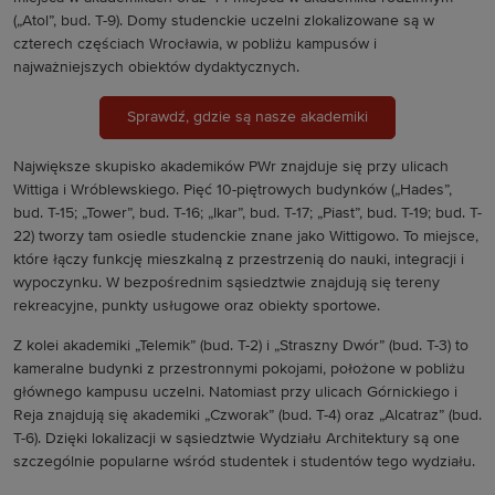
(„Atol”, bud. T-9). Domy studenckie uczelni zlokalizowane są w
czterech częściach Wrocławia, w pobliżu kampusów i
najważniejszych obiektów dydaktycznych.
Sprawdź, gdzie są nasze akademiki
Największe skupisko akademików PWr znajduje się przy ulicach
Wittiga i Wróblewskiego. Pięć 10-piętrowych budynków („Hades”,
bud. T-15; „Tower”, bud. T-16; „Ikar”, bud. T-17; „Piast”, bud. T-19; bud. T-
22) tworzy tam osiedle studenckie znane jako Wittigowo. To miejsce,
które łączy funkcję mieszkalną z przestrzenią do nauki, integracji i
wypoczynku. W bezpośrednim sąsiedztwie znajdują się tereny
rekreacyjne, punkty usługowe oraz obiekty sportowe.
Z kolei akademiki „Telemik” (bud. T-2) i „Straszny Dwór” (bud. T-3) to
kameralne budynki z przestronnymi pokojami, położone w pobliżu
głównego kampusu uczelni. Natomiast p
rzy ulicach Górnickiego i
Reja znajdują się akademiki „Czworak” (bud. T-4) oraz „Alcatraz” (bud.
T-6). Dzięki lokalizacji w sąsiedztwie Wydziału Architektury są one
szczególnie popularne wśród studentek i studentów tego wydziału.