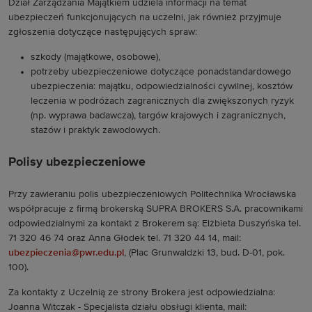
Dział Zarządzania Majątkiem udziela informacji na temat
ubezpieczeń funkcjonujących na uczelni, jak również przyjmuje
zgłoszenia dotyczące następujących spraw:
szkody (majątkowe, osobowe),
potrzeby ubezpieczeniowe dotyczące ponadstandardowego
ubezpieczenia: majątku, odpowiedzialności cywilnej, kosztów
leczenia w podróżach zagranicznych dla zwiększonych ryzyk
(np. wyprawa badawcza), targów krajowych i zagranicznych,
stażów i praktyk zawodowych.
Polisy ubezpieczeniowe
Przy zawieraniu polis ubezpieczeniowych Politechnika Wrocławska
współpracuje z firmą brokerską SUPRA BROKERS S.A. pracownikami
odpowiedzialnymi za kontakt z Brokerem są: Elżbieta Duszyńska tel.
71 320 46 74 oraz Anna Głodek tel. 71 320 44 14, mail:
ubezpieczenia@pwr.edu.pl
,
(Plac Grunwaldzki 13, bud. D-01, pok.
100)
.
Za kontakty z Uczelnią ze strony Brokera jest odpowiedzialna:
Joanna Witczak - Specjalista działu obsługi klienta, mail: