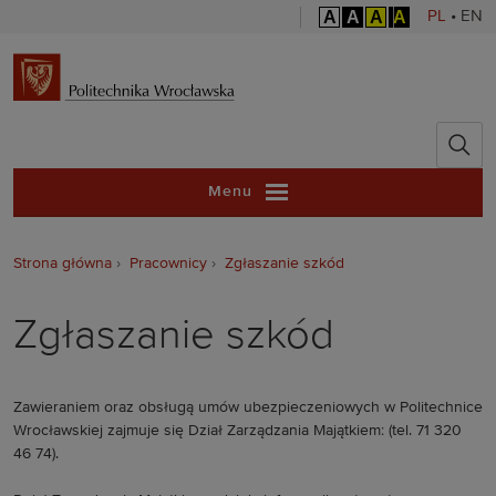
A
A
A
A
PL
•
EN
Politechnika 
Menu
Strona główna
Pracownicy
Zgłaszanie szkód
Zgłaszanie szkód
Zawieraniem oraz obsługą umów ubezpieczeniowych w Politechnice
Wrocławskiej zajmuje się Dział Zarządzania Majątkiem: (tel. 71 320
46 74).