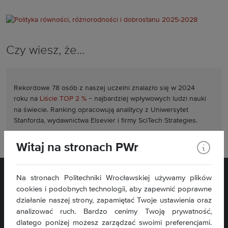
Czy wiesz, że...
Rekordowe 78 osób z naszej uczelni znalazło się w 2024
roku na
Liście TOP 2 %
–
najbardziej wpływowych ludzi nauki
na świecie. Ranking opracowują analitycy z Uniwersytet
Stanforda, wydawnictwa Elsevier i firmy SciTech Strategies.
Witaj na stronach PWr
Na stronach Politechniki Wrocławskiej używamy plików
cookies i podobnych technologii, aby zapewnić poprawne
działanie naszej strony, zapamiętać Twoje ustawienia oraz
analizować ruch. Bardzo cenimy Twoją prywatność,
dlatego poniżej możesz zarządzać swoimi preferencjami.