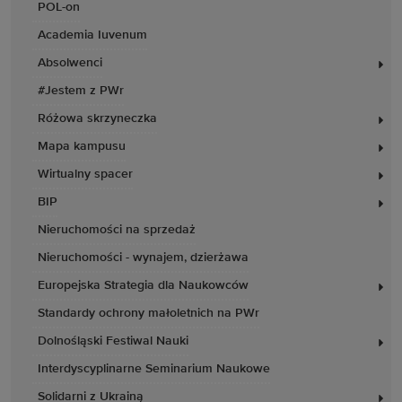
POL-on
Academia Iuvenum
Absolwenci
#Jestem z PWr
Różowa skrzyneczka
Mapa kampusu
Wirtualny spacer
BIP
Nieruchomości na sprzedaż
Nieruchomości - wynajem, dzierżawa
Europejska Strategia dla Naukowców
Standardy ochrony małoletnich na PWr
Dolnośląski Festiwal Nauki
Interdyscyplinarne Seminarium Naukowe
Solidarni z Ukrainą