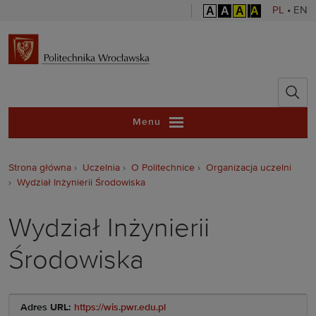
A
A
A
A
PL
•
EN
Politechnika 
Menu
Strona główna
Uczelnia
O Politechnice
Organizacja uczelni
Wydział Inżynierii Środowiska
Wydział Inżynierii
Środowiska
Adres URL:
https://wis.pwr.edu.pl