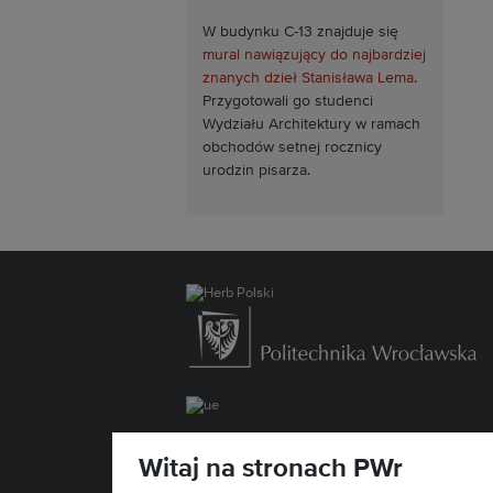
W budynku C-13 znajduje się
mural nawiązujący do najbardziej
znanych dzieł Stanisława Lema
.
Przygotowali go studenci
Wydziału Architektury w ramach
obchodów setnej rocznicy
urodzin pisarza.
Deklaracja dostępności »
Witaj na stronach PWr