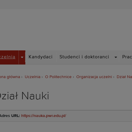
Politechnika Wrocławska
DROPDOWN
DROPDO
czelnia
Kandydaci
Studenci i doktoranci
Pra
ona główna
Uczelnia
O Politechnice
Organizacja uczelni
Dział Na
ział Nauki
Adres URL:
https://nauka.pwr.edu.pl/