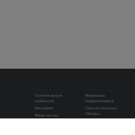
Ochrona danych
Współpraca
osobowych
międzynarodowa
Newsletter
Centrum Innowacji
i Biznesu
Mapa serwisu
Akademicki
Inkubator
Przedsiębiorczości