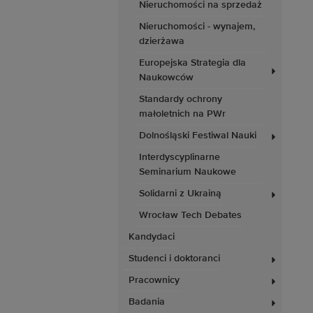
Nieruchomości na sprzedaż
Nieruchomości - wynajem,
dzierżawa
Europejska Strategia dla
Naukowców
Standardy ochrony
małoletnich na PWr
Dolnośląski Festiwal Nauki
Interdyscyplinarne
Seminarium Naukowe
Solidarni z Ukrainą
Wrocław Tech Debates
Kandydaci
Studenci i doktoranci
Pracownicy
Badania