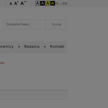
++
+
A
A
A
A
A
A
A
PL
•
EN
Wyszukiwarka
Wyszukiwanie zaawansowane
WN
DROPDOWN
DROPDOWN
cownicy
Badania
Kontakt
uki