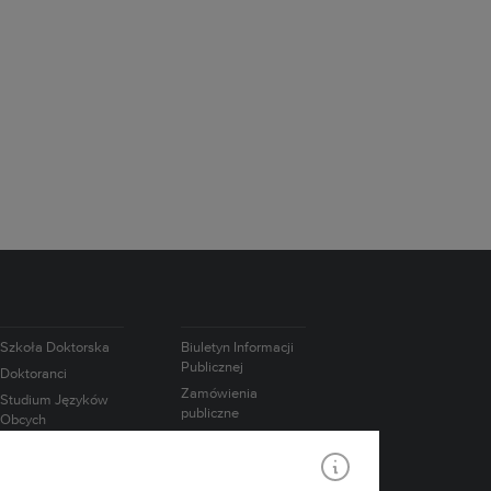
Szkoła Doktorska
Biuletyn Informacji
Publicznej
Doktoranci
Zamówienia
Studium Języków
publiczne
Obcych
Oferty pracy
Studium
Wychowania
Intranet
Fizycznego i Sportu