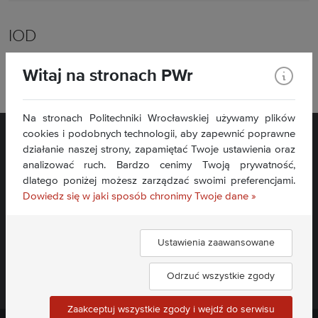
IOD
Inspektorem Ochrony Danych (IOD) na Politechnice Wrocławskiej
Witaj na stronach PWr
jest Sebastian Zalipski,
iod@pwr.edu.pl
, tel. 71 320 4628
Na stronach Politechniki Wrocławskiej używamy plików
cookies i podobnych technologii, aby zapewnić poprawne
działanie naszej strony, zapamiętać Twoje ustawienia oraz
analizować ruch. Bardzo cenimy Twoją prywatność,
dlatego poniżej możesz zarządzać swoimi preferencjami.
Dowiedz się w jaki sposób chronimy Twoje dane »
Deklaracja dostępności »
Ustawienia zaawansowane
Dołącz do nas:
Odrzuć wszystkie zgody
Zaakceptuj wszystkie zgody i wejdź do serwisu