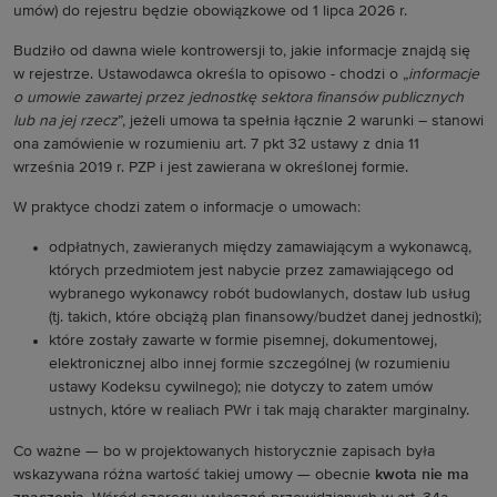
umów) do rejestru będzie obowiązkowe od 1 lipca 2026 r.
Budziło od dawna wiele kontrowersji to, jakie informacje znajdą się
w rejestrze. Ustawodawca określa to opisowo - chodzi o „
informacje
o umowie zawartej przez jednostkę sektora finansów publicznych
lub na jej rzecz
”, jeżeli umowa ta spełnia łącznie 2 warunki – stanowi
ona zamówienie w rozumieniu art. 7 pkt 32 ustawy z dnia 11
września 2019 r. PZP i jest zawierana w określonej formie.
W praktyce chodzi zatem o informacje o umowach:
odpłatnych, zawieranych między zamawiającym a wykonawcą,
których przedmiotem jest nabycie przez zamawiającego od
wybranego wykonawcy robót budowlanych, dostaw lub usług
(tj. takich, które obciążą plan finansowy/budżet danej jednostki);
które zostały zawarte w formie pisemnej, dokumentowej,
elektronicznej albo innej formie szczególnej (w rozumieniu
ustawy Kodeksu cywilnego); nie dotyczy to zatem umów
ustnych, które w realiach PWr i tak mają charakter marginalny.
Co ważne — bo w projektowanych historycznie zapisach była
wskazywana różna wartość takiej umowy — obecnie
kwota nie ma