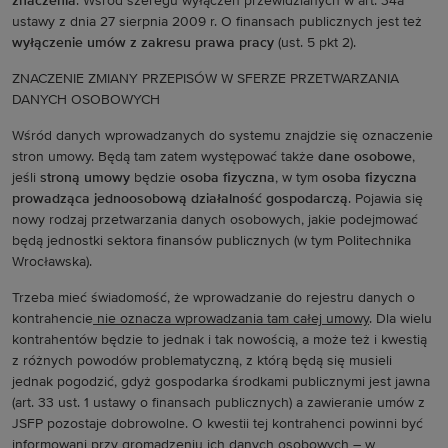
znaczenia
. Wśród szeregu wyłączeń przewidzianych w art. 34a
ustawy z dnia 27 sierpnia 2009 r. O finansach publicznych jest też
wyłączenie umów z zakresu prawa pracy
(ust. 5 pkt 2).
ZNACZENIE ZMIANY PRZEPISÓW W SFERZE PRZETWARZANIA
DANYCH OSOBOWYCH
Wśród danych wprowadzanych do systemu znajdzie się oznaczenie
stron umowy. Będą tam zatem występować także
dane osobowe
,
jeśli
stroną umowy
będzie
osoba fizyczna
, w tym
osoba fizyczna
prowadząca jednoosobową działalność gospodarczą
. Pojawia się
nowy rodzaj przetwarzania danych osobowych, jakie podejmować
będą jednostki sektora finansów publicznych (w tym Politechnika
Wrocławska).
Trzeba mieć świadomość, że wprowadzanie do rejestru danych o
kontrahencie
nie oznacza wprowadzania tam całej umowy
. Dla wielu
kontrahentów będzie to jednak i tak nowością, a może też i kwestią
z różnych powodów problematyczną, z którą będą się musieli
jednak pogodzić, gdyż gospodarka środkami publicznymi jest jawna
(art. 33 ust. 1 ustawy o finansach publicznych) a zawieranie umów z
JSFP pozostaje dobrowolne. O kwestii tej kontrahenci powinni być
informowani przy gromadzeniu ich danych osobowych – w