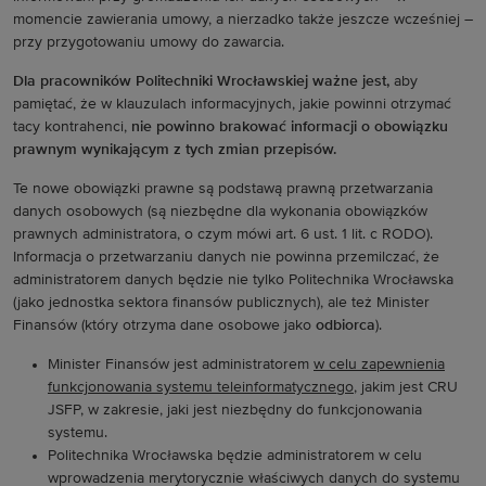
momencie zawierania umowy, a nierzadko także jeszcze wcześniej –
przy przygotowaniu umowy do zawarcia.
Dla pracowników Politechniki Wrocławskiej ważne jest,
aby
pamiętać, że w klauzulach informacyjnych, jakie powinni otrzymać
tacy kontrahenci,
nie powinno brakować informacji o obowiązku
prawnym wynikającym z tych zmian przepisów.
Te nowe obowiązki prawne są podstawą prawną przetwarzania
danych osobowych (są niezbędne dla wykonania obowiązków
prawnych administratora, o czym mówi art. 6 ust. 1 lit. c RODO).
Informacja o przetwarzaniu danych nie powinna przemilczać, że
administratorem danych będzie nie tylko Politechnika Wrocławska
(jako jednostka sektora finansów publicznych), ale też Minister
Finansów (który otrzyma dane osobowe jako
odbiorca
).
Minister Finansów jest administratorem
w celu zapewnienia
funkcjonowania systemu teleinformatycznego
, jakim jest CRU
JSFP, w zakresie, jaki jest niezbędny do funkcjonowania
systemu.
Politechnika Wrocławska będzie administratorem w celu
wprowadzenia merytorycznie właściwych danych do systemu