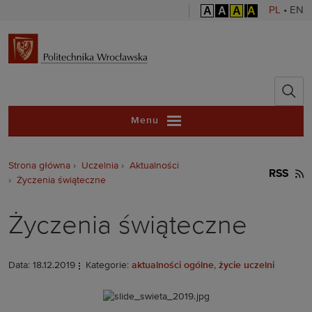
A
A
A
A
PL
•
EN
Politechnika 
Menu
Strona główna
Uczelnia
Aktualności
RSS
Życzenia świąteczne
Życzenia świąteczne
Data: 18.12.2019
Kategorie:
aktualności ogólne
,
życie uczelni