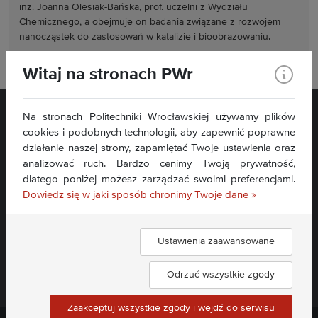
inż. Joanna Olesiak-Bańska, prof. uczelni z Wydziału
Chemicznego, a obejmuje on badania związane z rozwojem
nanocząstek do zastosowań w katalizie i bioobrazowaniu.
Witaj na stronach PWr
Na stronach Politechniki Wrocławskiej używamy plików
cookies i podobnych technologii, aby zapewnić poprawne
działanie naszej strony, zapamiętać Twoje ustawienia oraz
analizować ruch. Bardzo cenimy Twoją prywatność,
dlatego poniżej możesz zarządzać swoimi preferencjami.
Dowiedz się w jaki sposób chronimy Twoje dane »
Deklaracja dostępności »
Ustawienia zaawansowane
Dołącz do nas:
Odrzuć wszystkie zgody
Zaakceptuj wszystkie zgody i wejdź do serwisu