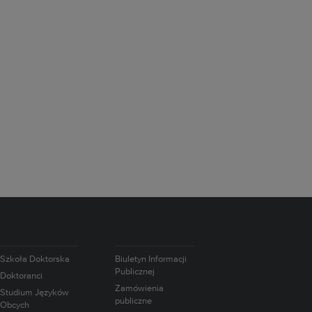
Szkoła Doktorska
Biuletyn Informacji
Publicznej
Doktoranci
Zamówienia
Studium Języków
publiczne
Obcych