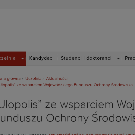
Politechnika Wrocławska
DROPDOWN
DROPDO
czelnia
Kandydaci
Studenci i doktoranci
Pra
ona główna
Uczelnia
Aktualności
Ulopolis” ze wsparciem Wojewódzkiego Funduszu Ochrony Środowiska
Ulopolis” ze wsparciem W
unduszu Ochrony Środowi