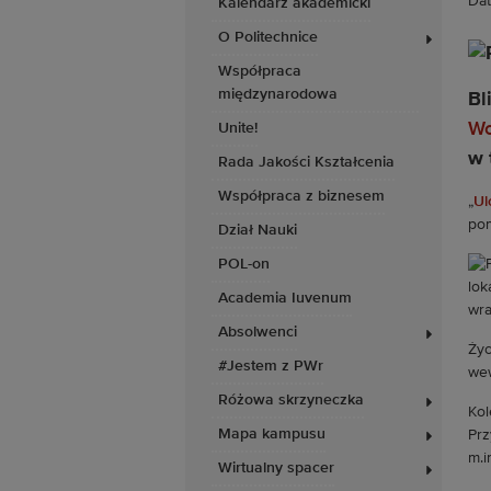
Dat
Kalendarz akademicki
O Politechnice
Współpraca
międzynarodowa
Bl
Wo
Unite!
w 
Rada Jakości Kształcenia
Współpraca z biznesem
„
Ul
pom
Dział Nauki
POL-on
lok
Academia Iuvenum
wra
Absolwenci
Życ
#Jestem z PWr
wew
Różowa skrzyneczka
Kol
Mapa kampusu
Prz
m.i
Wirtualny spacer