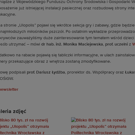
niądze z Wojewódzkiego Funduszu Ochrony Środowiska i Gospodarki Wo
osażenie już istniejącej instalacji pasiecznej oraz rozbudowę strony int
kacyjne.
a stronie „Ulopolis” pojawi się wkrótce sekcja gry i zabawy, gdzie będzi
 najmłodszych miłośników pszczół. Po ostatnim wykładzie przeprowad
rywców zauważyliśmy duże zainteresowanie tym tematem wśród dzieci i 
osób utrzymać – mówi
dr hab. inż. Monika Maciejewska
,
prof. uczelni
z
W
atkowo na rabacie pojawią się tabliczki informacyjne, w ulach zainstalo
ery przekazujące obraz z wnętrza zostaną zmodyfikowane.
owę podpisali
prof. Dariusz Łydżba
, prorektor ds. Współpracy oraz
Łuka
OŚiGW.
leria zdjęć