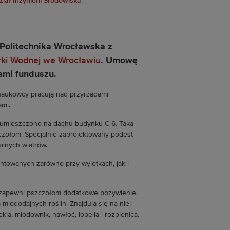
iał Inżynierii Środowiska
a Politechnika Wrocławska z
ki Wodnej we Wrocławiu
. Umowę
ami funduszu.
i naukowcy pracują nad przyrządami
mi.
 umieszczono na dachu budynku C-6. Taka
czołom. Specjalnie zaprojektowany podest
lnych wiatrów.
ntowanych zarówno przy wylotkach, jak i
a zapewni pszczołom dodatkowe pożywienie.
ododajnych roślin. Znajdują się na niej
ekia, miodownik, nawłoć, lobelia i rozplenica.