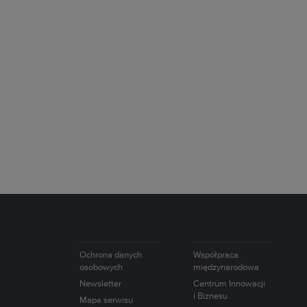
Ochrona danych
Współpraca
osobowych
międzynarodowa
Newsletter
Centrum Innowacji
i Biznesu
Mapa serwisu