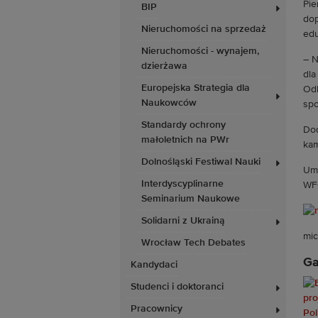
Pie
BIP
dop
Nieruchomości na sprzedaż
edu
Nieruchomości - wynajem,
– N
dzierżawa
dla
Europejska Strategia dla
Odk
Naukowców
sp
Standardy ochrony
Dod
małoletnich na PWr
kam
Dolnośląski Festiwal Nauki
Um
Interdyscyplinarne
WF
Seminarium Naukowe
Solidarni z Ukrainą
mic
Wrocław Tech Debates
Ga
Kandydaci
Studenci i doktoranci
Pracownicy