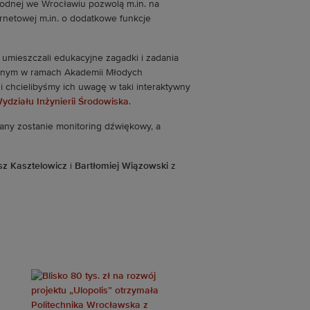
dnej we Wrocławiu pozwolą m.in. na
ernetowej m.in. o dodatkowe funkcje
e umieszczali edukacyjne zagadki i zadania
zonym w ramach Akademii Młodych
chcielibyśmy ich uwagę w taki interaktywny
ydziału Inżynierii Środowiska
.
wany zostanie monitoring dźwiękowy, a
sz Kasztelowicz
i
Bartłomiej Wiązowski
z