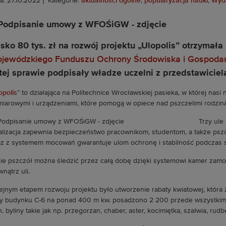
a: 27.10.2022
Kategorie:
aktualności ogólne
,
popularyzacja nauki
,
Wydz
isko 80 tys. zł na rozwój projektu „Ulopolis” otrzymał
jewódzkiego Funduszu Ochrony Środowiska i Gospodar
tej sprawie podpisały władze uczelni z przedstawiciel
opolis
” to działająca na Politechnice Wrocławskiej pasieka, w której nas
iarowymi i urządzeniami, które pomogą w opiece nad pszczelimi rodzina
Trzy ule
alizacja zapewnia bezpieczeństwo pracownikom, studentom, a także psz
z z systemem mocowań gwarantuje ulom ochronę i stabilność podczas si
ie pszczół można śledzić przez całą dobę dzięki systemowi kamer zamo
nątrz uli.
ejnym etapem rozwoju projektu było utworzenie rabaty kwiatowej, któr
y budynku C-6 na ponad 400 m kw. posadzono 2 200 przede wszystkim mi
n. byliny takie jak np. przegorzan, chaber, aster, kocimiętka, szałwia, rudb