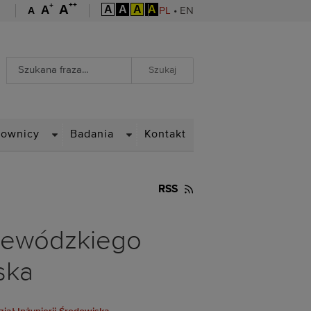
++
+
A
A
A
A
A
A
A
PL
•
EN
Wyszukiwarka
Wyszukiwanie zaawansowane
WN
DROPDOWN
DROPDOWN
cownicy
Badania
Kontakt
RSS
ojewódzkiego
ska