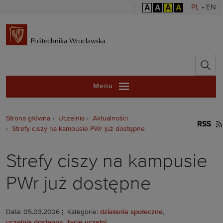
A
A
A
A
PL
•
EN
Politechnika 
Menu
Strona główna
Uczelnia
Aktualności
RSS
Strefy ciszy na kampusie PWr już dostępne
Strefy ciszy na kampusie
PWr już dostępne
Data: 05.03.2026
Kategorie:
działania społeczne
,
uczelnia dostępna
,
życie uczelni