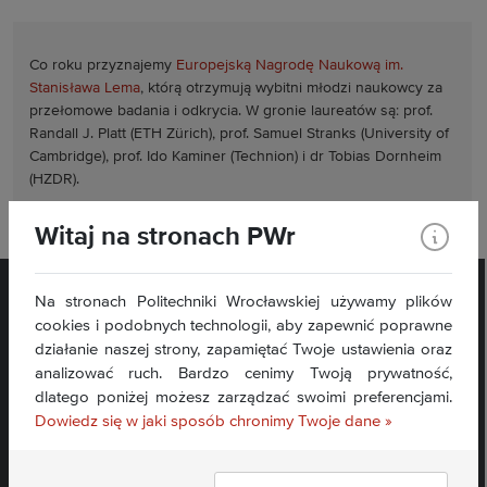
Co roku przyznajemy
Europejską Nagrodę Naukową im.
Stanisława Lema
, którą otrzymują wybitni młodzi naukowcy za
przełomowe badania i odkrycia. W gronie laureatów są: prof.
Randall J. Platt (ETH Zürich), prof. Samuel Stranks (University of
Cambridge), prof. Ido Kaminer (Technion) i dr Tobias Dornheim
(HZDR).
Witaj na stronach PWr
Na stronach Politechniki Wrocławskiej używamy plików
cookies i podobnych technologii, aby zapewnić poprawne
działanie naszej strony, zapamiętać Twoje ustawienia oraz
analizować ruch. Bardzo cenimy Twoją prywatność,
dlatego poniżej możesz zarządzać swoimi preferencjami.
Dowiedz się w jaki sposób chronimy Twoje dane »
Deklaracja dostępności »