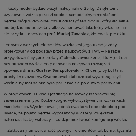
– Każdy moduł będzie ważył maksymalnie 25 kg. Dzięki temu
użytkownik wózka poradzi sobie z samodzielnym montażem i
będzie mógł w dowolnej chwili odłączyć ten moduł, który aktualnie
nie będzie mu potrzebny albo zamontować taki, który właśnie mu
się przyda – opowiada
prof. Maciej Zawiślak
, kierownik projektu.
Jednym z ważnych elementów wózka jest jego układ jezdny,
projektowany od podstaw przez naukowców z PWr. – Na razie
przygotowaliśmy „pre-prototyp” układu zawieszenia, który jest dla
nas punktem wyjścia do planowania kolejnych rozwiązań –
opowiada
dr inż. Gustaw Sierzputowski
. - Chcemy, by był tani,
prosty i niezawodny. Gwarantował stateczność wywrotną, czyli
właśnie by można nim było poruszać się po dużym pochyleniu.
W projektowaniu układu jezdnego naukowcy inspirowali się
zawieszeniem typu Rocker-bogie, wykorzystywanym w… łazikach
marsjańskich. Wyeliminowali jednak dwa koła i obecnie biorą pod
uwagę, że pojazd będzie wyposażony w cztery. Zwiększyli
natomiast liczbę wahaczy – co daje możliwość konfiguracji wózka.
– Zakładamy uniwersalność pewnych elementów, tak by np. łączniki