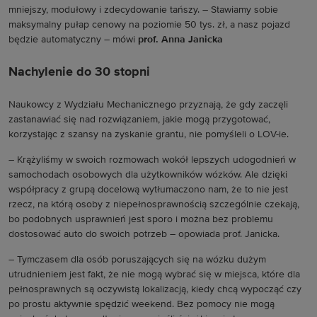
mniejszy, modułowy i zdecydowanie tańszy. – Stawiamy sobie
maksymalny pułap cenowy na poziomie 50 tys. zł, a nasz pojazd
będzie automatyczny – mówi
prof. Anna Janicka
Nachylenie do 30 stopni
Naukowcy z Wydziału Mechanicznego przyznają, że gdy zaczęli
zastanawiać się nad rozwiązaniem, jakie mogą przygotować,
korzystając z szansy na zyskanie grantu, nie pomyśleli o LOV-ie.
– Krążyliśmy w swoich rozmowach wokół lepszych udogodnień w
samochodach osobowych dla użytkowników wózków. Ale dzięki
współpracy z grupą docelową wytłumaczono nam, że to nie jest
rzecz, na którą osoby z niepełnosprawnością szczególnie czekają,
bo podobnych usprawnień jest sporo i można bez problemu
dostosować auto do swoich potrzeb – opowiada prof. Janicka.
– Tymczasem dla osób poruszających się na wózku dużym
utrudnieniem jest fakt, że nie mogą wybrać się w miejsca, które dla
pełnosprawnych są oczywistą lokalizacją, kiedy chcą wypocząć czy
po prostu aktywnie spędzić weekend. Bez pomocy nie mogą