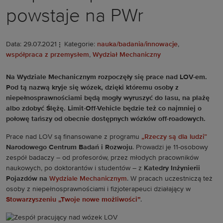
powstaje na PWr
Data: 29.07.2021
Kategorie:
nauka/badania/innowacje
,
współpraca z przemysłem
,
Wydział Mechaniczny
Na Wydziale Mechanicznym rozpoczęły się prace nad LOV-em.
Pod tą nazwą kryje się wózek, dzięki któremu osoby z
niepełnosprawnościami będą mogły wyruszyć do lasu, na plażę
albo zdobyć Ślężę. Limit-Off-Vehicle będzie też co najmniej o
połowę tańszy od obecnie dostępnych wózków off-roadowych.
Prace nad LOV są finansowane z programu
„Rzeczy są dla ludzi”
Narodowego Centrum Badań i Rozwoju
. Prowadzi je 11-osobowy
zespół badaczy – od profesorów, przez młodych pracowników
naukowych, po doktorantów i studentów – z
Katedry Inżynierii
Pojazdów na
Wydziale Mechanicznym
. W pracach uczestniczą też
osoby z niepełnosprawnościami i fizjoterapeuci działający w
Stowarzyszeniu „Twoje nowe możliwości”
.