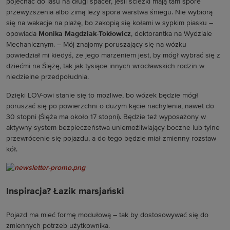
pojechać do lasu na długi spacer, jeśli ścieżki mają tam spore
przewyższenia albo zimą leży
spora warstwa śniegu. Nie wybiorą
się na wakacje na plażę, bo zakopią się kołami w sypkim piasku –
opowiada
Monika Magdziak-Tokłowicz
, doktorantka na Wydziale
Mechanicznym. – Mój znajomy poruszający się na wózku
powiedział mi kiedyś, że jego marzeniem jest, by mógł wybrać się z
dziećmi na Ślężę, tak jak tysiące innych wrocławskich rodzin w
niedzielne przedpołudnia.
Dzięki LOV-owi stanie się to możliwe, bo wózek będzie mógł
poruszać się po powierzchni o dużym kącie nachylenia, nawet do
30 stopni (Ślęża ma około 17 stopni). Będzie też wyposażony w
aktywny system bezpieczeństwa uniemożliwiający boczne lub tylne
przewrócenie się pojazdu, a do tego będzie miał zmienny rozstaw
kół.
Inspiracja? Łazik marsjański
Pojazd ma mieć formę modułową – tak by dostosowywać się do
zmiennych potrzeb użytkownika.