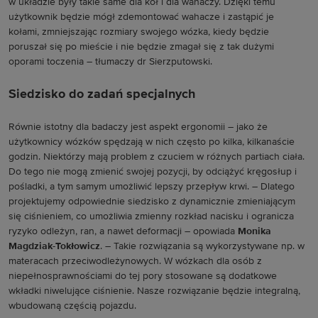
w układzie były takie same dla kół i dla wahaczy. Dzięki temu
użytkownik będzie mógł zdemontować wahacze i zastąpić je
kołami, zmniejszając rozmiary swojego wózka, kiedy będzie
poruszał się po mieście i nie będzie zmagał się z tak dużymi
oporami toczenia – tłumaczy dr Sierzputowski.
Siedzisko do zadań specjalnych
Równie istotny dla badaczy jest aspekt ergonomii – jako że
użytkownicy wózków spędzają w nich często po kilka, kilkanaście
godzin. Niektórzy mają problem z czuciem w różnych partiach ciała.
Do tego nie mogą zmienić swojej pozycji, by odciążyć kręgosłup i
pośladki, a tym samym umożliwić lepszy przepływ krwi. – Dlatego
projektujemy odpowiednie siedzisko z dynamicznie zmieniającym
się ciśnieniem, co umożliwia zmienny rozkład nacisku i ogranicza
ryzyko odleżyn, ran, a nawet deformacji – opowiada
Monika
Magdziak-Tokłowicz
. – Takie rozwiązania są wykorzystywane np. w
materacach przeciwodleżynowych. W wózkach dla osób z
niepełnosprawnościami do tej pory stosowane są dodatkowe
wkładki niwelujące ciśnienie. Nasze rozwiązanie będzie integralną,
wbudowaną częścią pojazdu.