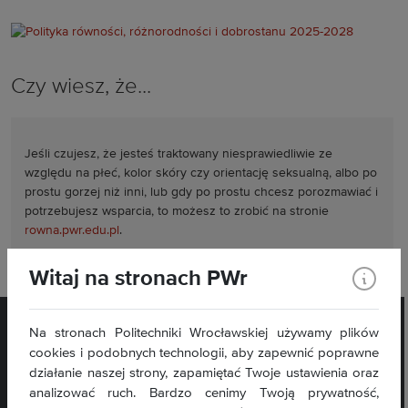
Czy wiesz, że...
Jeśli czujesz, że jesteś traktowany niesprawiedliwie ze
względu na płeć, kolor skóry czy orientację seksualną, albo po
prostu gorzej niż inni, lub gdy po prostu chcesz porozmawiać i
potrzebujesz wsparcia, to możesz to zrobić na stronie
rowna.pwr.edu.pl
.
Witaj na stronach PWr
Na stronach Politechniki Wrocławskiej używamy plików
cookies i podobnych technologii, aby zapewnić poprawne
działanie naszej strony, zapamiętać Twoje ustawienia oraz
analizować ruch. Bardzo cenimy Twoją prywatność,