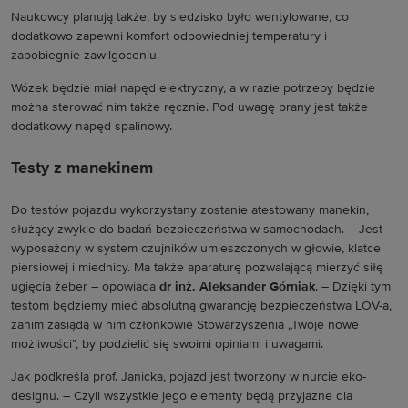
Naukowcy planują także, by siedzisko było wentylowane, co
dodatkowo zapewni komfort odpowiedniej temperatury i
zapobiegnie zawilgoceniu.
Wózek będzie miał napęd elektryczny, a w razie potrzeby będzie
można sterować nim także ręcznie. Pod uwagę brany jest także
dodatkowy napęd spalinowy.
Testy z manekinem
Do testów pojazdu wykorzystany zostanie atestowany manekin,
służący zwykle do badań bezpieczeństwa w samochodach. – Jest
wyposażony w system czujników umieszczonych w głowie, klatce
piersiowej i miednicy. Ma także aparaturę pozwalającą mierzyć siłę
ugięcia żeber – opowiada
dr inż. Aleksander Górniak
. – Dzięki tym
testom będziemy mieć absolutną gwarancję bezpieczeństwa LOV-a,
zanim zasiądą w nim członkowie Stowarzyszenia „Twoje nowe
możliwości”, by podzielić się swoimi opiniami i uwagami.
Jak podkreśla prof. Janicka, pojazd jest tworzony w nurcie eko-
designu. – Czyli wszystkie jego elementy będą przyjazne dla