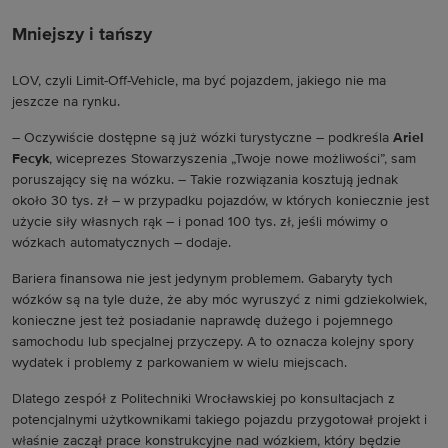
Mniejszy i tańszy
LOV, czyli Limit-Off-Vehicle, ma być pojazdem, jakiego nie ma
jeszcze na rynku.
– Oczywiście dostępne są już wózki turystyczne – podkreśla
Ariel
Fecyk
, wiceprezes Stowarzyszenia „Twoje nowe możliwości”, sam
poruszający się na wózku. – Takie rozwiązania kosztują jednak
około 30 tys. zł – w przypadku pojazdów, w których koniecznie jest
użycie siły własnych rąk – i ponad 100 tys. zł, jeśli mówimy o
wózkach automatycznych – dodaje.
Bariera finansowa nie jest jedynym problemem. Gabaryty tych
wózków są na tyle duże, że aby móc wyruszyć z nimi gdziekolwiek,
konieczne jest też posiadanie naprawdę dużego i pojemnego
samochodu lub specjalnej przyczepy. A to oznacza kolejny spory
wydatek i problemy z parkowaniem w wielu miejscach.
Dlatego zespół z Politechniki Wrocławskiej po konsultacjach z
potencjalnymi użytkownikami takiego pojazdu przygotował projekt i
właśnie zaczął prace konstrukcyjne nad wózkiem, który będzie