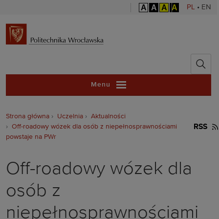
A
A
A
A
PL
•
EN
Politechnika 
Menu
Strona główna
Uczelnia
Aktualności
Off-roadowy wózek dla osób z niepełnosprawnościami
RSS
powstaje na PWr
Off-roadowy wózek dla
osób z
niepełnosprawnościami