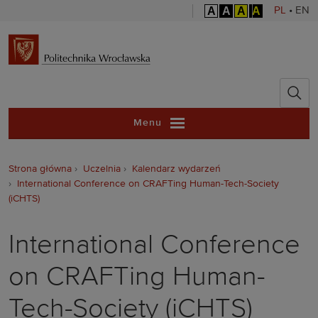
A
A
A
A
PL
•
EN
Politechnika 
Menu
Strona główna
Uczelnia
Kalendarz wydarzeń
International Conference on CRAFTing Human-Tech-Society
(iCHTS)
International Conference
on CRAFTing Human-
Tech-Society (iCHTS)