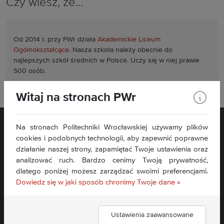
Czy wiesz, że...
Od 2014 r. przy PWr działa
Akademickie Liceum
Ogólnokształcące
. Nasza szkoła należy obecnie do
najlepszych szkół średnich w Polsce. Uczy się w niej prawie
500 osób.
Witaj na stronach PWr
Na stronach Politechniki Wrocławskiej używamy plików
cookies i podobnych technologii, aby zapewnić poprawne
działanie naszej strony, zapamiętać Twoje ustawienia oraz
analizować ruch. Bardzo cenimy Twoją prywatność,
dlatego poniżej możesz zarządzać swoimi preferencjami.
Dowiedz się w jaki sposób chronimy Twoje dane »
Deklaracja dostępności »
Ustawienia zaawansowane
Dołącz do nas: