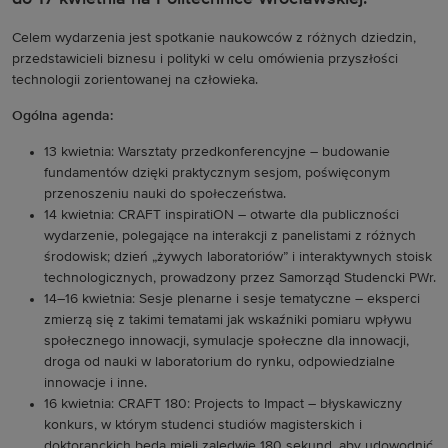
Celem wydarzenia jest spotkanie naukowców z różnych dziedzin,
przedstawicieli biznesu i polityki w celu omówienia przyszłości
technologii zorientowanej na człowieka.
Ogólna agenda:
13 kwietnia: Warsztaty przedkonferencyjne – budowanie
fundamentów dzięki praktycznym sesjom, poświęconym
przenoszeniu nauki do społeczeństwa.
14 kwietnia: CRAFT inspiratiON – otwarte dla publiczności
wydarzenie, polegające na interakcji z panelistami z różnych
środowisk; dzień „żywych laboratoriów” i interaktywnych stoisk
technologicznych, prowadzony przez Samorząd Studencki PWr.
14–16 kwietnia: Sesje plenarne i sesje tematyczne – eksperci
zmierzą się z takimi tematami jak wskaźniki pomiaru wpływu
społecznego innowacji, symulacje społeczne dla innowacji,
droga od nauki w laboratorium do rynku, odpowiedzialne
innowacje i inne.
16 kwietnia: CRAFT 180: Projects to Impact – błyskawiczny
konkurs, w którym studenci studiów magisterskich i
doktoranckich będą mieli zaledwie 180 sekund, aby udowodnić,