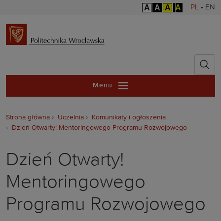
A
A
A
A
PL
•
EN
Politechnika 
Menu
Strona główna
Uczelnia
Komunikaty i ogłoszenia
Dzień Otwarty! Mentoringowego Programu Rozwojowego
Dzień Otwarty!
Mentoringowego
Programu Rozwojowego