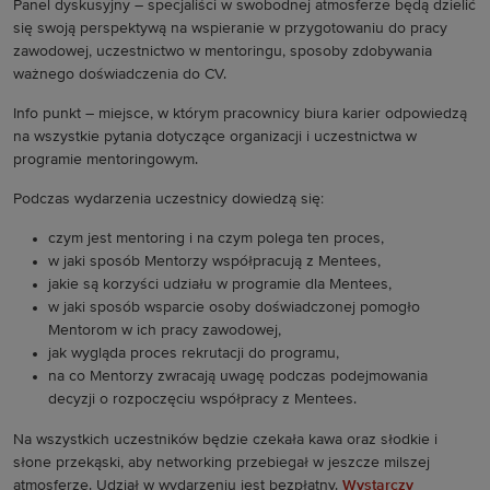
Panel dyskusyjny – specjaliści w swobodnej atmosferze będą dzielić
się swoją perspektywą na wspieranie w przygotowaniu do pracy
zawodowej, uczestnictwo w mentoringu, sposoby zdobywania
ważnego doświadczenia do CV.
Info punkt – miejsce, w którym pracownicy biura karier odpowiedzą
na wszystkie pytania dotyczące organizacji i uczestnictwa w
programie mentoringowym.
Podczas wydarzenia uczestnicy dowiedzą się:
czym jest mentoring i na czym polega ten proces,
w jaki sposób Mentorzy współpracują z Mentees,
jakie są korzyści udziału w programie dla Mentees,
w jaki sposób wsparcie osoby doświadczonej pomogło
Mentorom w ich pracy zawodowej,
jak wygląda proces rekrutacji do programu,
na co Mentorzy zwracają uwagę podczas podejmowania
decyzji o rozpoczęciu współpracy z Mentees.
Na wszystkich uczestników będzie czekała kawa oraz słodkie i
słone przekąski, aby networking przebiegał w jeszcze milszej
atmosferze. Udział w wydarzeniu jest bezpłatny.
Wystarczy