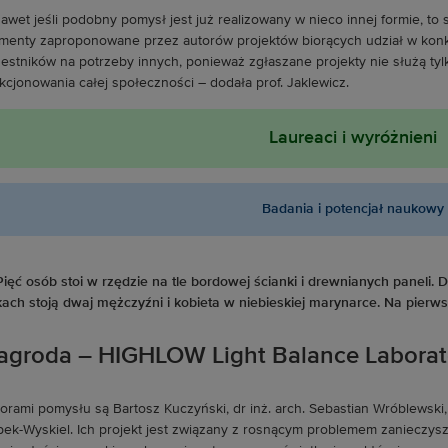
awet jeśli podobny pomysł jest już realizowany w nieco innej formie, t
menty zaproponowane przez autorów projektów biorących udział w konk
estników na potrzeby innych, ponieważ zgłaszane projekty nie służą ty
kcjonowania całej społeczności – dodała prof. Jaklewicz.
Laureaci i wyróżnieni
Badania i potencjał naukowy
agroda – HIGHLOW Light Balance Laborat
orami pomysłu są Bartosz Kuczyński, dr inż. arch. Sebastian Wróblewski, 
ipek-Wyskiel. Ich projekt jest związany z rosnącym problemem zanieczys