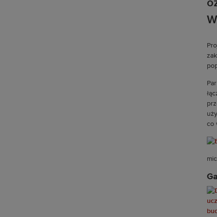
o
W
Pro
zak
pop
Par
łąc
prz
uży
co 
mic
Ga