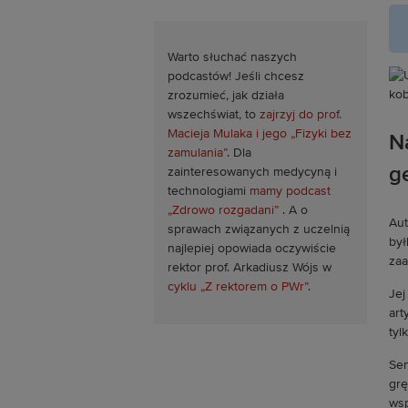
Warto słuchać naszych
podcastów! Jeśli chcesz
zrozumieć, jak działa
wszechświat, to
zajrzyj do prof.
Macieja Mulaka i jego „Fizyki bez
N
zamulania”
. Dla
g
zainteresowanych medycyną i
technologiami
mamy podcast
„Zdrowo rozgadani”
. A o
Aut
sprawach związanych z uczelnią
był
najlepiej opowiada oczywiście
zaa
rektor prof. Arkadiusz Wójs w
cyklu „Z rektorem o PWr”
.
Jej
art
tyl
Sen
grę
wsp