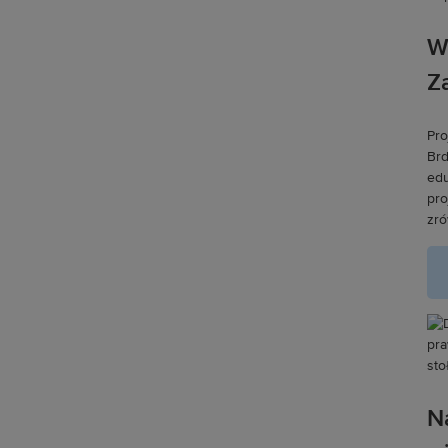
W
Z
Pro
Brd
edu
pro
zró
N