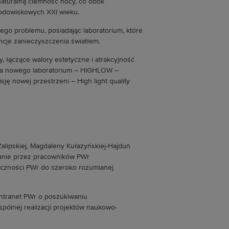
naturalną ciemność nocy, co obok
rodowiskowych XXI wieku.
go problemu, posiadając laboratorium, które
cje zanieczyszczenia światłem.
, łączące walory estetyczne i atrakcyjność
azwa nowego laboratorium – HIGHLOW –
ję nowej przestrzeni – High light quality
Zalipskiej, Magdaleny Kułażyńskiej-Hajdun
wanie przez pracowników PWr
czności PWr do szeroko rozumianej
ntranet PWr o poszukiwaniu
ólnej realizacji projektów naukowo-