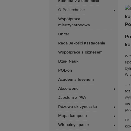
Kalendarz akademicki
O Politechnice
Współpraca
międzynarodowa
Unite!
Pr
Rada Jakości Kształcenia
ko
Współpraca z biznesem
W t
Dział Nauki
spo
byl
POL-on
Wro
Academia Iuvenum
– K
Absolwenci
toż
wyr
#Jestem z PWr
nie
Różowa skrzyneczka
pod
Mapa kampusu
Dr 
Wirtualny spacer
kol