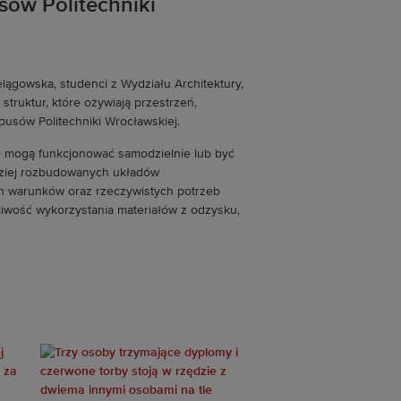
sów Politechniki
elągowska, studenci z Wydziału Architektury,
ruktur, które ożywiają przestrzeń,
pusów Politechniki Wrocławskiej.
re mogą funkcjonować samodzielnie lub być
rdziej rozbudowanych układów
h warunków oraz rzeczywistych potrzeb
wość wykorzystania materiałów z odzysku,