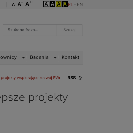
++
+
A
A
A
A
A
A
A
PL
•
EN
Wyszukiwarka
Wyszukiwanie zaawansowane
WN
DROPDOWN
DROPDOWN
cownicy
Badania
Kontakt
ze projekty wspierające rozwój PWr
RSS
lepsze projekty