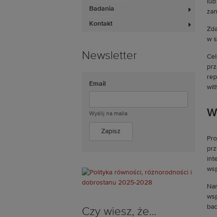
lub
Badania
zan
Kontakt
Zda
w s
Newsletter
Cel
prz
rep
Email
wit
W
Wyślij na maila
Pro
prz
int
wsp
Nar
wsp
ba
Czy wiesz, że...