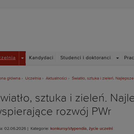
Politechnika Wrocławska
DROPDOWN
DROPDO
czelnia
Kandydaci
Studenci i doktoranci
Pra
ona główna
Uczelnia
Aktualności
Światło, sztuka i zieleń. Najleps
wiatło, sztuka i zieleń. Naj
spierające rozwój PWr
a: 02.06.2026
Kategorie:
konkursy/stypendia
,
życie uczelni