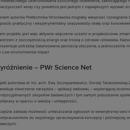
 niewłaściwego ukierunkowania sztucznego oświetlenia, zakłócającego 
ieczyszczeń wody czy powietrza jest jednym z największych wyzwań ś
niem autorów Politechnika Wrocławska mogłaby wesprzeć rozwiązanie te
posób praktyczny i eksperymentalny ukazywałoby skalę oraz konsekwen
em projektu jest więc aktywne włączenie uczelni w projakościowe zmiany
estrzeni z oszczędnością energii oraz troską o zdrowie człowieka. N
rezentuje potrzebę balansowania jasnością otoczenia, a jednocześnie mis
h Low environmental impact
yróżnienie – PWr Science Net
jekt autorstwa dr inż. arch. Ewy Szczepankiewicz, Doroty Taraszewskiej-
ewiduje stworzenie narzędzia – aplikacji webowej – wspierającej budo
erdyscyplinarnych zespołów badawczych i tym samym pobudzenie społe
ółpracy w oparciu o wiedzę i umiejętności.
zędzie zakłada możliwość umieszczania ogłoszeń w wewnętrznej sieci I
ółpracowników do wspólnego opracowywania koncepcji i późniejszej wsp
dawczych.