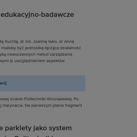
m edukacyjno-badawcze
otę Kuchtę, dr inż. Joannę Iwko, dr Annę
 miałoby być jednostką łącząca działalność
matyką nowoczesnych metod zarządzania
sowymi (z uwzględnieniem aspektów
zwój
 parklety jako system