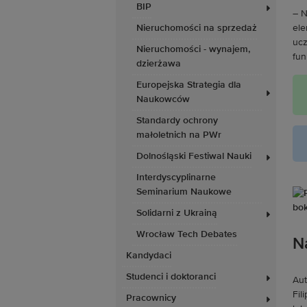
BIP
– N
Nieruchomości na sprzedaż
ele
ucz
Nieruchomości - wynajem,
fun
dzierżawa
Europejska Strategia dla
Naukowców
Standardy ochrony
małoletnich na PWr
Dolnośląski Festiwal Nauki
Interdyscyplinarne
Seminarium Naukowe
Solidarni z Ukrainą
Wrocław Tech Debates
N
Kandydaci
Studenci i doktoranci
Aut
Fil
Pracownicy