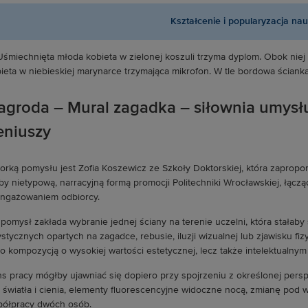
Kształcenie i popularyzacja nau
agroda – Mural zagadka – siłownia umysłu i
eniuszy
orką pomysłu jest Zofia Koszewicz ze Szkoły Doktorskiej, która zapropon
by nietypową, narracyjną formą promocji Politechniki Wrocławskiej, łącz
ngażowaniem odbiorcy.
 pomysł zakłada wybranie jednej ściany na terenie uczelni, która stałaby s
ystycznych opartych na zagadce, rebusie, iluzji wizualnej lub zjawisku f
ko kompozycją o wysokiej wartości estetycznej, lecz także intelektualn
s pracy mógłby ujawniać się dopiero przy spojrzeniu z określonej persp
 światła i cienia, elementy fluorescencyjne widoczne nocą, zmianę pod 
ółpracy dwóch osób.