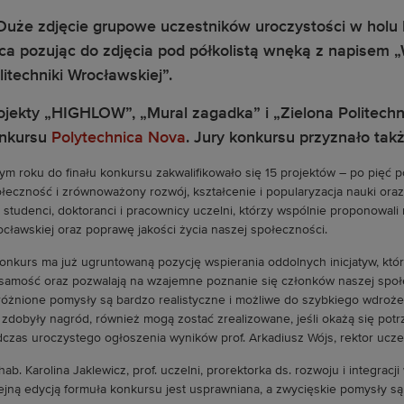
ojekty „HIGHLOW”, „Mural zagadka” i „Zielona Politechn
nkursu
Polytechnica Nova
. Jury konkursu przyznało tak
ym roku do finału konkursu zakwalifikowało się 15 projektów – po pięć p
łeczność i zrównoważony rozwój, kształcenie i popularyzacja nauki oraz 
i studenci, doktoranci i pracownicy uczelni, którzy wspólnie proponowali 
cławskiej oraz poprawę jakości życia naszej społeczności.
onkurs ma już ugruntowaną pozycję wspierania oddolnych inicjatyw, któr
samość oraz pozwalają na wzajemne poznanie się członków naszej społ
óżnione pomysły są bardzo realistyczne i możliwe do szybkiego wdrożenia
 zdobyły nagród, również mogą zostać zrealizowane, jeśli okażą się pot
czas uroczystego ogłoszenia wyników prof. Arkadiusz Wójs, rektor uczel
hab. Karolina Jaklewicz, prof. uczelni, prorektorka ds. rozwoju i integrac
ejną edycją formuła konkursu jest usprawniana, a zwycięskie pomysły są