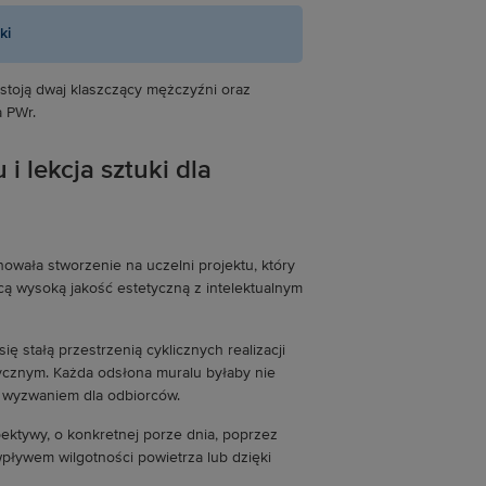
ki
 lekcja sztuki dla
owała stworzenie na uczelni projektu, który
ącą wysoką jakość estetyczną z intelektualnym
ię stałą przestrzenią cyklicznych realizacji
izycznym. Każda odsłona muralu byłaby nie
ym wyzwaniem dla odbiorców.
ektywy, o konkretnej porze dnia, poprzez
wpływem wilgotności powietrza lub dzięki