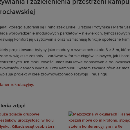
żywiania i zazielenienia przestrzeni kampu
rocławskiej
jekt, którego autorami są Franciszek Linke, Urszula Protyńska i Marta Sz
łada wprowadzenie modułowych parkletów – niewielkich, tymczasowych st
rawiają komfort jej użytkowania oraz wzmacniają funkcje społeczne kam
klety projektowane byłyby jako moduły o wymiarach około 3 × 3 m, któ
zone w większe zespoły – zarówno w formie ciągów liniowych, jak i ba
estrzennych. Ich modułowość umożliwia łatwe dopasowanie do lokalnyc
tkowników danego wydziału czy kampusu. System zakłada również możli
wpisuje projekt w idee zrównoważonego rozwoju i reusingu.
leria zdjęć