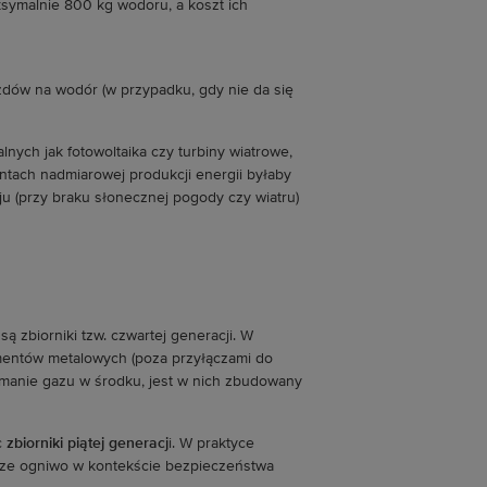
ksymalnie 800 kg wodoru, a koszt ich
zdów na wodór (w przypadku, gdy nie da się
nych jak fotowoltaika czy turbiny wiatrowe,
ntach nadmiarowej produkcji energii byłaby
u (przy braku słonecznej pogody czy wiatru)
zbiorniki tzw. czwartej generacji. W
mentów metalowych (poza przyłączami do
zymanie gazu w środku, jest w nich zbudowany
c
zbiorniki piątej generacj
i. W praktyce
absze ogniwo w kontekście bezpieczeństwa