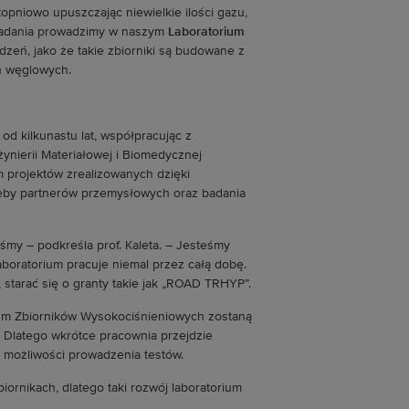
topniowo upuszczając niewielkie ilości gazu,
e badania prowadzimy w naszym
Laboratorium
eń, jako że takie zbiorniki są budowane z
n węglowych.
 kilkunastu lat, współpracując z
żynierii Materiałowej i Biomedycznej
 projektów zrealizowanych dzięki
zeby partnerów przemysłowych oraz badania
iśmy – podkreśla prof. Kaleta. – Jesteśmy
boratorium pracuje niemal przez całą dobę.
starać się o granty takie jak „ROAD TRHYP”.
ium Zbiorników Wysokociśnieniowych zostaną
. Dlatego wkrótce pracownia przejdzie
 możliwości prowadzenia testów.
ornikach, dlatego taki rozwój laboratorium