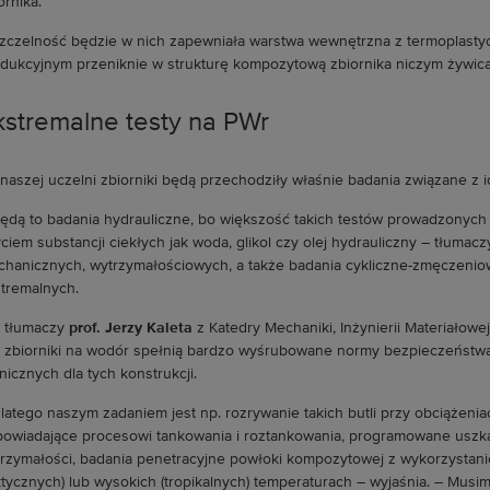
ornika.
zczelność będzie w nich zapewniała warstwa wewnętrzna z termoplasty
dukcyjnym przeniknie w strukturę kompozytową zbiornika niczym żywica 
kstremalne testy na PWr
naszej uczelni zbiorniki będą przechodziły właśnie badania związane z
ędą to badania hydrauliczne, bo większość takich testów prowadzonych 
ciem substancji ciekłych jak woda, glikol czy olej hydrauliczny – tłuma
hanicznych, wytrzymałościowych, a także badania cykliczne-zmęczenio
tremalnych.
 tłumaczy
prof. Jerzy Kaleta
z Katedry Mechaniki, Inżynierii Materiałowej
 zbiorniki na wodór spełnią bardzo wyśrubowane normy bezpieczeństwa.
nicznych dla tych konstrukcji.
latego naszym zadaniem jest np. rozrywanie takich butli przy obciążenia
owiadające procesowi tankowania i roztankowania, programowane uszkadz
rzymałości, badania penetracyjne powłoki kompozytowej z wykorzystani
ktycznych) lub wysokich (tropikalnych) temperaturach – wyjaśnia. – Musim