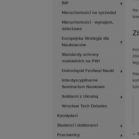
BIP
Na 
Nieruchomości na sprzedaż
kie
Nieruchomości - wynajem,
dzierżawa
Z
Europejska Strategia dla
Naukowców
Kon
Standardy ochrony
zbi
małoletnich na PWr
teg
Dolnośląski Festiwal Nauki
Nau
Interdyscyplinarne
kom
Seminarium Naukowe
tube
Solidarni z Ukrainą
Wrocław Tech Debates
Kandydaci
Studenci i doktoranci
– P
Pracownicy