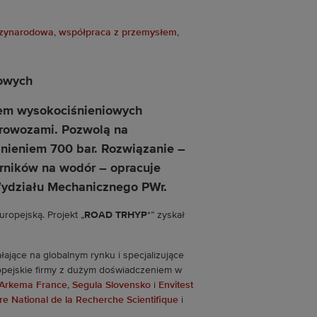
dzynarodowa
,
współpraca z przemysłem
,
niem wysokociśnieniowych
urowozami. Pozwolą na
śnieniem 700 bar. Rozwiązanie –
rników na wodór – opracuje
ydziału Mechanicznego PWr.
ropejską. Projekt „
ROAD TRHYP
*” zyskał
ające na globalnym rynku i specjalizujące
opejskie firmy z dużym doświadczeniem w
Arkema France
,
Segula Slovensko
i
Envitest
re National de la Recherche Scientifique
i