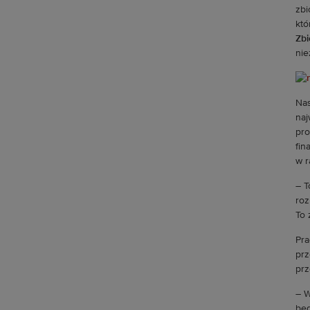
zbi
któ
Zbi
nie
Nas
naj
pro
fin
w r
– T
roz
To 
Pra
prz
prz
– W
będ