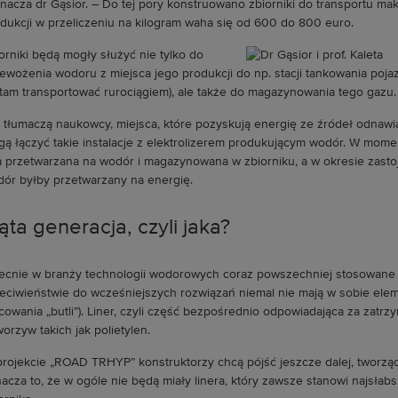
nacza dr Gąsior. – Do tej pory konstruowano zbiorniki do transportu ma
dukcji w przeliczeniu na kilogram waha się od 600 do 800 euro.
orniki będą mogły służyć nie tylko do
ewożenia wodoru z miejsca jego produkcji do np. stacji tankowania poja
tam transportować rurociągiem), ale także do magazynowania tego gazu.
 tłumaczą naukowcy, miejsca, które pozyskują energię ze źródeł odnawial
ą łączyć takie instalacje z elektrolizerem produkującym wodór. W mome
 przetwarzana na wodór i magazynowana w zbiorniku, a w okresie zastoj
ór byłby przetwarzany na energię.
ąta generacja, czyli jaka?
cnie w branży technologii wodorowych coraz powszechniej stosowane są 
eciwieństwie do wcześniejszych rozwiązań niemal nie mają w sobie ele
owania „butli”). Liner, czyli część bezpośrednio odpowiadająca za zatr
worzyw takich jak polietylen.
rojekcie „ROAD TRHYP” konstruktorzy chcą pójść jeszcze dalej, tworzą
acza to, że w ogóle nie będą miały linera, który zawsze stanowi najsł