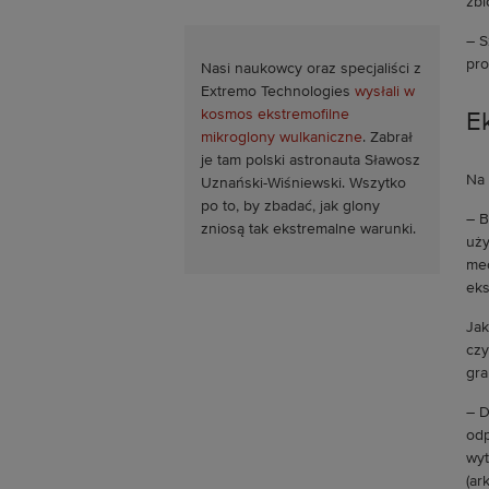
zbi
– S
pro
Nasi naukowcy oraz specjaliści z
Extremo Technologies
wysłali w
kosmos ekstremofilne
E
mikroglony wulkaniczne
. Zabrał
je tam polski astronauta Sławosz
Na 
Uznański-Wiśniewski. Wszytko
po to, by zbadać, jak glony
– B
zniosą tak ekstremalne warunki.
uży
mec
eks
Jak
czy
gra
– D
odp
wyt
(ar