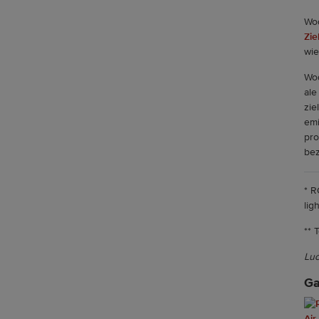
Wod
Zie
wie
Wod
ale
zie
emi
pro
bez
* R
lig
** 
Lu
Ga