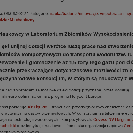
a: 09.09.2022
Kategorie:
nauka/badania/innowacje
,
współpraca mię
dział Mechaniczny
ięki unijnej dotacji wkrótce ruszą prace nad stworze
iorników kompozytowych do transportu wodoru tzw. r
zewożenie i gromadzenie aż 1,5 tony tego gazu pod ci
acznie przekraczające dotychczasowe możliwości zbio
ędzynarodowe konsorcjum, w którym są naukowcy z W
ce nad zbiornikiem są możliwe dzięki dotacji przyznanej przez Komisję Eu
 mln euro dofinansowania z programu Horyzont Europa.
cami pokieruje
Air Liquide
– francuskie przedsiębiorstwo chemiczne dział
 w wytwarzaniu gazów przemysłowych. W konsorcjum są także inne eur
wijaniu technologii wodorowych i kompozytowych:
Covess NV Belgium
,
Pacholski
oraz instytucje naukowe – francuska organizacja rządowa
Cent
itechnika Wrocławska.