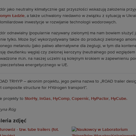
ór jako neutralny klimatycznie gaz przyszłości wskazują założenia prz
lonym Ładzie
, a także uchwalony niedawno w związku z sytuacją w Ukra
lomiliardowe inwestycje w rozwijanie technologii wodorowych.
ór odnawialny (popularnie nazywany zielonym) ma nam bowiem służyć jak
 nie tylko. Może być wykorzystywany także do produkcji zielonego amon
lonego metanolu (jako paliwo alternatywne dla żeglugi, w tym dla konte
sję dwutlenku węgla) czy zielonej kerozyny (neutralnego pod względem
wadzone m.in. na naszej uczelni są kolejnym krokiem w zapewnieniu pow
pieczeństwa energetycznego w UE.
OAD TRHYP – akronim projektu, jego pełna nazwa to „ROAD trailer desig
ht composite structure for HYdrogen transport”.
Te projekty to
StorHy
,
InGas
,
HyComp
,
Copernic
,
HyPactor
,
HyCube.
cyna Róg
leria zdjęć