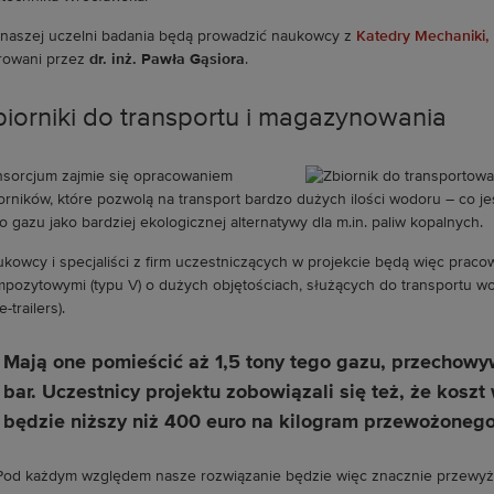
naszej uczelni badania będą prowadzić naukowcy z
Katedry Mechaniki, 
rowani przez
dr. inż. Pawła Gąsiora
.
biorniki do transportu i magazynowania
sorcjum zajmie się opracowaniem
orników, które pozwolą na transport bardzo dużych ilości wodoru – co j
o gazu jako bardziej ekologicznej alternatywy dla m.in. paliw kopalnych.
kowcy i specjaliści z firm uczestniczących w projekcie będą więc prac
pozytowymi (typu V) o dużych objętościach, służących do transportu w
-trailers).
Mają one pomieścić aż 1,5 tony tego gazu, przechow
bar. Uczestnicy projektu zobowiązali się też, że koszt
będzie niższy niż 400 euro na kilogram przewożoneg
od każdym względem nasze rozwiązanie będzie więc znacznie przewyż