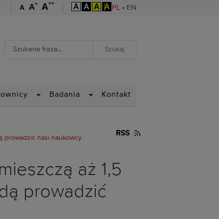
++
+
A
A
A
A
A
A
A
PL
•
EN
Wyszukiwarka
Wyszukiwanie zaawansowane
WN
DROPDOWN
DROPDOWN
cownicy
Badania
Kontakt
RSS
dą prowadzić nasi naukowcy
mieszczą aż 1,5
ędą prowadzić