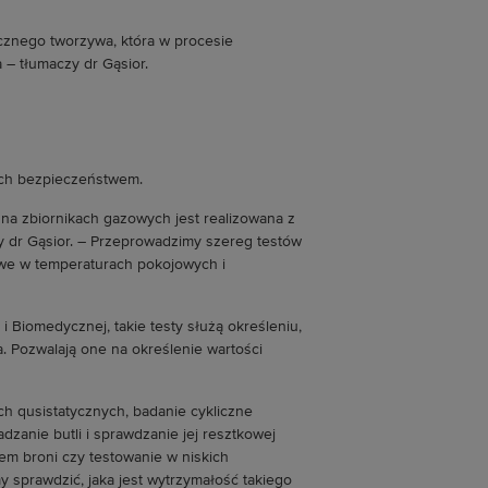
cznego tworzywa, która w procesie
– tłumaczy dr Gąsior.
 ich bezpieczeństwem.
na zbiornikach gazowych jest realizowana z
czy dr Gąsior. – Przeprowadzimy szereg testów
we w temperaturach pokojowych i
 i Biomedycznej, takie testy służą określeniu,
 Pozwalają one na określenie wartości
ch qusistatycznych, badanie cykliczne
anie butli i sprawdzanie jej resztkowej
em broni czy testowanie w niskich
y sprawdzić, jaka jest wytrzymałość takiego