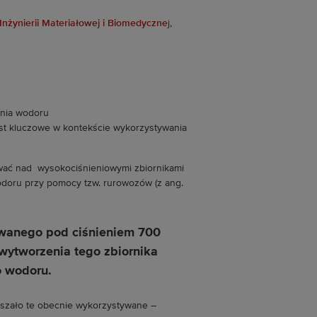
Inżynierii Materiałowej i Biomedyczne
j,
est kluczowe w kontekście wykorzystywania
ować nad wysokociśnieniowymi zbiornikami
odoru przy pomocy tzw. rurowozów (z ang.
ywanego pod ciśnieniem 700
 wytworzenia tego zbiornika
o wodoru.
szało te obecnie wykorzystywane –