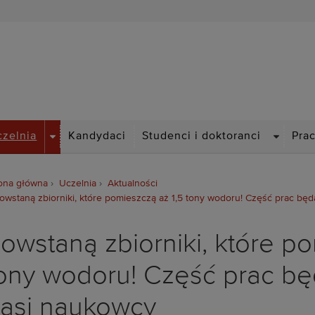
Politechnika Wrocławska
DROPDOWN
DROPDO
czelnia
Kandydaci
Studenci i doktoranci
Pra
ona główna
Uczelnia
Aktualności
owstaną zbiorniki, które pomieszczą aż 1,5 tony wodoru! Część prac bę
owstaną zbiorniki, które po
ony wodoru! Część prac b
asi naukowcy