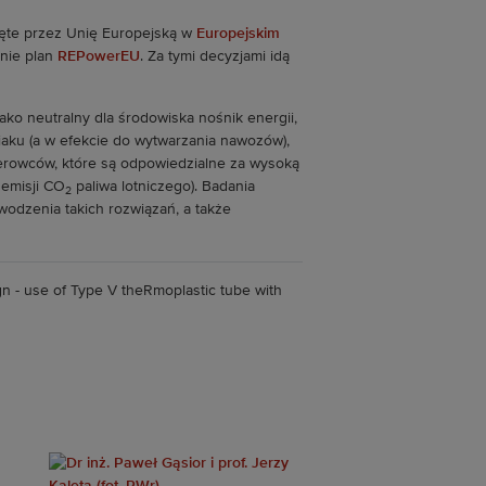
yjęte przez Unię Europejską w
Europejskim
inie plan
REPowerEU
. Za tymi decyzjami idą
o neutralny dla środowiska nośnik energii,
iaku (a w efekcie do wytwarzania nawozów),
nerowców, które są odpowiedzialne za wysoką
 emisji CO
paliwa lotniczego). Badania
2
odzenia takich rozwiązań, a także
n - use of Type V theRmoplastic tube with