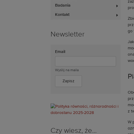
zaz
Badania
pro
Kontakt
Zbi
prz
go 
Newsletter
Jak
mog
Email
ona
wod
Wyślij na maila
Pi
Obe
prz
moc
z t
W p
ozn
Czy wiesz, że...