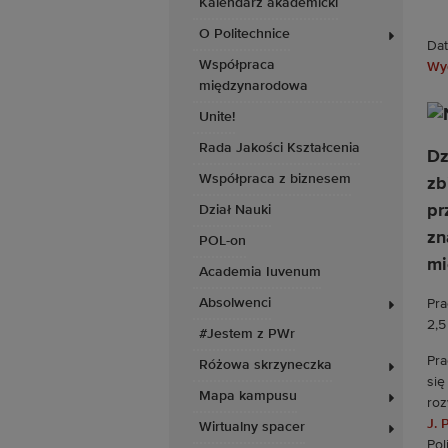
Kalendarz akademicki
O Politechnice
Dat
Współpraca
Wy
międzynarodowa
Unite!
Rada Jakości Kształcenia
Dz
Współpraca z biznesem
zb
pr
Dział Nauki
zn
POL-on
mi
Academia Iuvenum
Absolwenci
Pra
2,5
#Jestem z PWr
Pra
Różowa skrzyneczka
się
Mapa kampusu
roz
J. 
Wirtualny spacer
Pol