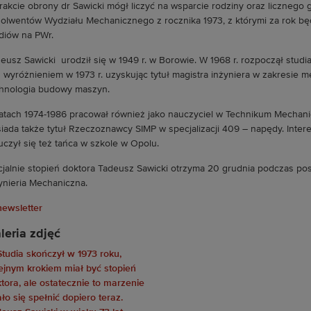
rakcie obrony dr Sawicki mógł liczyć na wsparcie rodziny oraz licznego
olwentów Wydziału Mechanicznego z rocznika 1973, z którymi za rok będ
diów na PWr.
eusz Sawicki urodził się w 1949 r. w Borowie. W 1968 r. rozpoczął stu
z wyróżnieniem w 1973 r. uzyskując tytuł magistra inżyniera w zakresie me
hnologia budowy maszyn.
atach 1974-1986 pracował również jako nauczyciel w Technikum Mechan
iada także tytuł Rzeczoznawcy SIMP w specjalizacji 409 – napędy. Interes
 uczył się też tańca w szkole w Opolu.
cjalnie stopień doktora Tadeusz Sawicki otrzyma 20 grudnia podczas p
ynieria Mechaniczna.
leria zdjęć