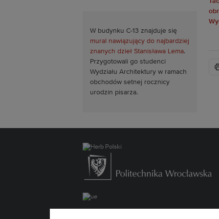
W budynku C-13 znajduje się
mural nawiązujący do najbardziej
znanych dzieł Stanisława Lema
.
Przygotowali go studenci
Wydziału Architektury w ramach
obchodów setnej rocznicy
urodzin pisarza.
Deklaracja dostępności »