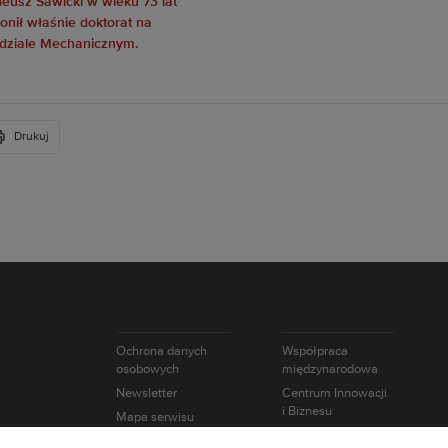
Drukuj
Ochrona danych
Współpraca
osobowych
międzynarodowa
Newsletter
Centrum Innowacji
i Biznesu
Mapa serwisu
Akademicki