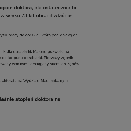
opień doktora, ale ostatecznie to
 w wieku 73 lat obronił właśnie
tytuł pracy doktorskiej, którą pod opieką dr.
nik dla obrabiarki. Ma ono pozwolić na
 do korpusu obrabiarki. Pierwszy zębnik
owany wahliwie i dociągany siłami do zębów
 doktoratu na Wydziale Mechanicznym.
łaśnie stopień doktora na