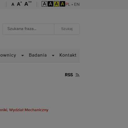
++
+
A
A
A
A
A
A
A
PL
•
EN
Wyszukiwarka
Wyszukiwanie zaawansowane
WN
DROPDOWN
DROPDOWN
cownicy
Badania
Kontakt
RSS
hniki
,
Wydział Mechaniczny