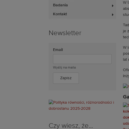
W t
Badania
abs
Kontakt
stu
Tad
je 
Newsletter
tec
W l
Email
pos
lat
Wyślij na maila
Ofi
Inż
Ga
Czy wiesz, że...