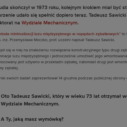
udia skończył w 1973 roku, kolejnym krokiem miał być st
rzenie udało się spełnić dopiero teraz. Tadeusz Sawicki
ktorat na
Wydziale Mechanicznym
.
toda minimalizacji luzu międzyzębnego w napędach zębatkowych”
to 
. inż. Przemysława Moczko, prof. uczelni napisał Tadeusz Sawicki.
pił się w niej na znalezieniu rozwiązania konstrukcyjnego typu drugi zęb
minacje luzu międzyzębnego i jednocześnie umożliwić jego wmontowanie
ocowany jest sztywno w przekładni zębatej, natomiast drugi jest wmont
twy zębatej.
iki swoich badań zaprezentował 14 grudnia podczas publicznej obrony
Oto Tadeusz Sawicki, który w wieku 73 lat otrzymał w
Wydziale Mechanicznym.
A Ty, jaką masz wymówkę?