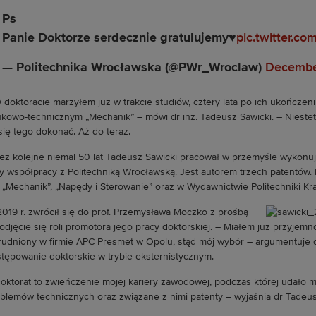
Ps
Panie Doktorze serdecznie gratulujemy♥️
pic.twitter.c
— Politechnika Wrocławska (@PWr_Wroclaw)
Decembe
 doktoracie marzyłem już w trakcie studiów, cztery lata po ich ukończe
kowo-technicznym „Mechanik” – mówi dr inż. Tadeusz Sawicki. – Niestet
się tego dokonać. Aż do teraz.
ez kolejne niemal 50 lat Tadeusz Sawicki pracował w przemyśle wykonu
y współpracy z Politechniką Wrocławską. Jest autorem trzech patentów.
: „Mechanik”, „Napędy i Sterowanie” oraz w Wydawnictwie Politechniki Kra
019 r. zwrócił się do prof. Przemysława Moczko z prośbą
odjęcie się roli promotora jego pracy doktorskiej. – Miałem już przyje
rudniony w firmie APC Presmet w Opolu, stąd mój wybór – argumentuje d
tępowanie doktorskie w trybie eksternistycznym.
oktorat to zwieńczenie mojej kariery zawodowej, podczas której udało m
blemów technicznych oraz związane z nimi patenty – wyjaśnia dr Tadeus