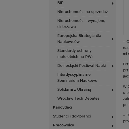
BIP
Nieruchomości na sprzedaż
Nieruchomości - wynajem,
dzierżawa
Europejska Strategia dla
Naukowców
– O
nau
Standardy ochrony
mi 
małoletnich na PWr
Prz
Dolnośląski Festiwal Nauki
prz
Interdyscyplinarne
jak
Seminarium Naukowe
W 2
Solidarni z Ukrainą
o p
Wrocław Tech Debates
zat
pos
Kandydaci
– D
Studenci i doktoranci
pro
Pracownicy