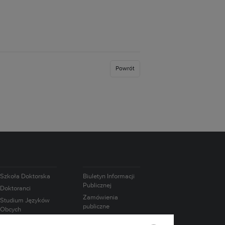
Powrót
Szkoła Doktorska
Biuletyn Informacji
Publicznej
Doktoranci
Zamówienia
Studium Języków
publiczne
Obcych
Oferty pracy
Studium