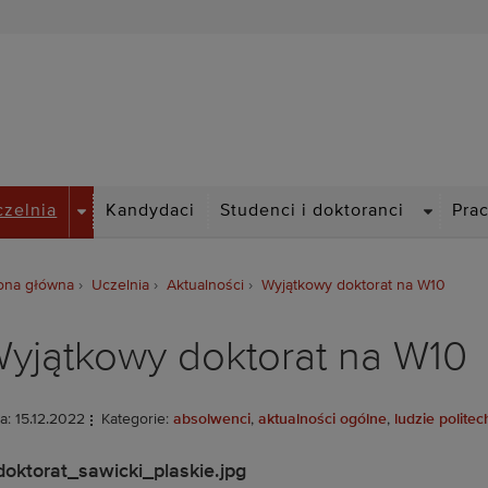
Politechnika Wrocławska
DROPDOWN
DROPDO
czelnia
Kandydaci
Studenci i doktoranci
Pra
ona główna
Uczelnia
Aktualności
Wyjątkowy doktorat na W10
yjątkowy doktorat na W10
a: 15.12.2022
Kategorie:
absolwenci
,
aktualności ogólne
,
ludzie politec