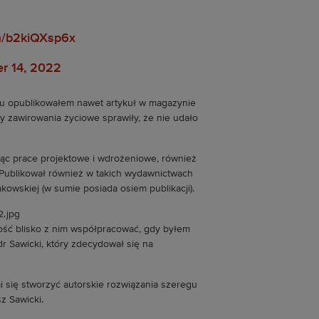
om/b2kiQXsp6x
r 14, 2022
niu opublikowałem nawet artykuł w magazynie
y zawirowania życiowe sprawiły, że nie udało
jąc prace projektowe i wdrożeniowe, również
 Publikował również w takich wydawnictwach
kowskiej (w sumie posiada osiem publikacji).
mność blisko z nim współpracować, gdy byłem
r Sawicki, który zdecydował się na
i się stworzyć autorskie rozwiązania szeregu
z Sawicki.