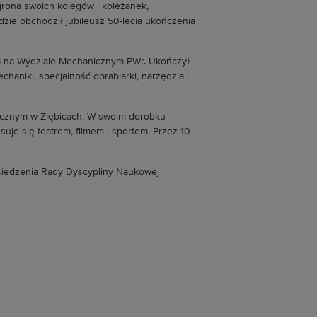
 grona swoich kolegów i koleżanek,
zie obchodził jubileusz 50-lecia ukończenia
dia na Wydziale Mechanicznym PWr. Ukończył
chaniki, specjalność obrabiarki, narzędzia i
icznym w Ziębicach. W swoim dorobku
uje się teatrem, filmem i sportem. Przez 10
osiedzenia Rady Dyscypliny Naukowej