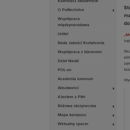
Kalendarz akademicki
St
O Politechnice
ma
Współpraca
do
międzynarodowa
Unite!
„Me
hab
Rada Jakości Kształcenia
Sku
Współpraca z biznesem
eli
Dział Nauki
zam
lis
POL-on
Academia Iuvenum
Wyn
Absolwenci
#Jestem z PWr
Różowa skrzyneczka
Mapa kampusu
Wirtualny spacer