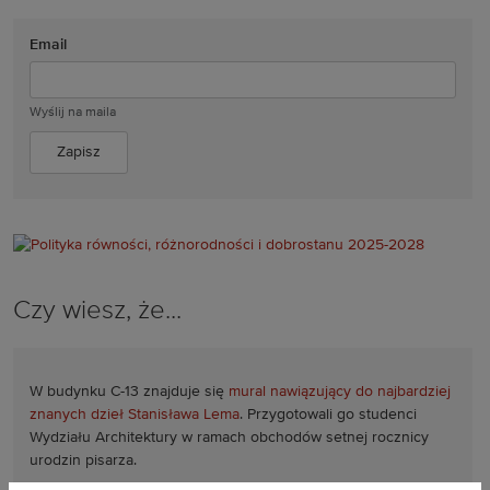
Email
Wyślij na maila
Czy wiesz, że...
W budynku C-13 znajduje się
mural nawiązujący do najbardziej
znanych dzieł Stanisława Lema
. Przygotowali go studenci
Wydziału Architektury w ramach obchodów setnej rocznicy
urodzin pisarza.