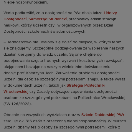
Niepełnosprawnościami.
Warto podkreślić, że o dostępność na PWr dbają także
Liderzy
Dostępności
,
Samorząd Studencki
, pracownicy administracyjni i
naukowi, którzy uczestniczyli w organizowanych przez Dział
Dostępności szkoleniach świadomościowych.
– Jednostkowo nie udałoby się dojść do miejsca, w którym teraz
się znajdujemy. Szczególne podziękowania za wspieranie naszych
działań kierujemy do władz uczelni. Są one chętne do
podejmowania często trudnych wyzwań i kosztownych rozwiązań,
ufając nam i bazując na naszym wieloletnim doświadczeniu –
dodaje prof. Katarzyna Jach. Zauważenie problemu dostępności
uczelni dla osób ze szczególnymi potrzebami znajduje także wyraz
w dokumentach uczelni, takich jak
Strategia Politechniki
Wrocławskiej
czy Zasady dotyczące zapewniania dostępności
osobom ze szczególnymi potrzebami na Politechnice Wrocławskiej
(
ZW 126/2023).
Obecnie na wszystkich wydziałach oraz w
Szkole Doktorskiej PWr
studiuje ok. 316 osób z orzeczoną niepełnosprawnością. W murach
uczelni dbamy też o osoby ze szczególnymi potrzebami, które z