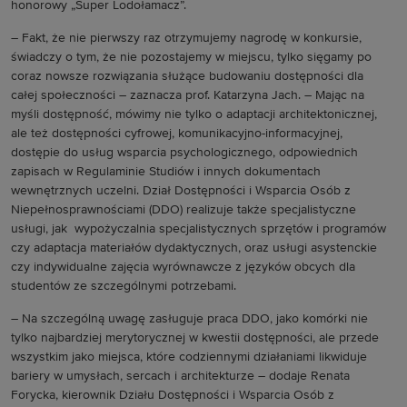
honorowy „Super Lodołamacz”.
– Fakt, że nie pierwszy raz otrzymujemy nagrodę w konkursie,
świadczy o tym, że nie pozostajemy w miejscu, tylko sięgamy po
coraz nowsze rozwiązania służące budowaniu dostępności dla
całej społeczności – zaznacza prof. Katarzyna Jach. – Mając na
myśli dostępność, mówimy nie tylko o adaptacji architektonicznej,
ale też dostępności cyfrowej, komunikacyjno-informacyjnej,
dostępie do usług wsparcia psychologicznego, odpowiednich
zapisach w Regulaminie Studiów i innych dokumentach
wewnętrznych uczelni. Dział Dostępności i Wsparcia Osób z
Niepełnosprawnościami (DDO) realizuje także specjalistyczne
usługi, jak wypożyczalnia specjalistycznych sprzętów i programów
czy adaptacja materiałów dydaktycznych, oraz usługi asystenckie
czy indywidualne zajęcia wyrównawcze z języków obcych dla
studentów ze szczególnymi potrzebami.
– Na szczególną uwagę zasługuje praca DDO, jako komórki nie
tylko najbardziej merytorycznej w kwestii dostępności, ale przede
wszystkim jako miejsca, które codziennymi działaniami likwiduje
bariery w umysłach, sercach i architekturze – dodaje Renata
Forycka, kierownik Działu Dostępności i Wsparcia Osób z