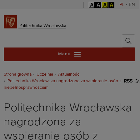
A
A
A
A
PL
•
EN
Politechnika 
Menu
Strona główna
Uczelnia
Aktualności
Politechnika Wrocławska nagrodzona za wspieranie osób z
RSS
niepełnosprawnościami
Politechnika Wrocławska
nagrodzona za
wspieranie osób z