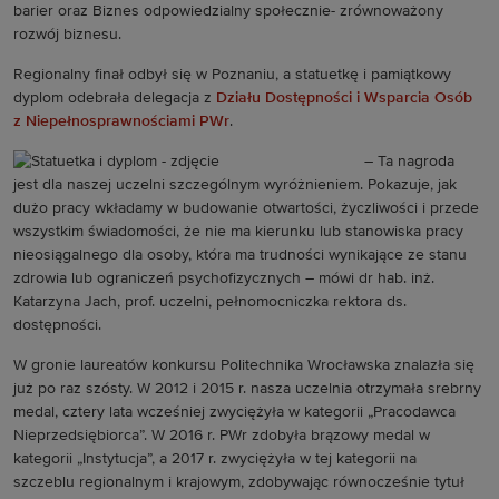
barier oraz Biznes odpowiedzialny społecznie- zrównoważony
rozwój biznesu.
Regionalny finał odbył się w Poznaniu, a statuetkę i pamiątkowy
dyplom odebrała delegacja z
Działu Dostępności i Wsparcia Osób
z Niepełnosprawnościami PWr
.
– Ta nagroda
jest dla naszej uczelni szczególnym wyróżnieniem. Pokazuje, jak
dużo pracy wkładamy w budowanie otwartości, życzliwości i przede
wszystkim świadomości, że nie ma kierunku lub stanowiska pracy
nieosiągalnego dla osoby, która ma trudności wynikające ze stanu
zdrowia lub ograniczeń psychofizycznych – mówi dr hab. inż.
Katarzyna Jach, prof. uczelni, pełnomocniczka rektora ds.
dostępności.
W gronie laureatów konkursu Politechnika Wrocławska znalazła się
już po raz szósty. W 2012 i 2015 r. nasza uczelnia otrzymała srebrny
medal, cztery lata wcześniej zwyciężyła w kategorii „Pracodawca
Nieprzedsiębiorca”. W 2016 r. PWr zdobyła brązowy medal w
kategorii „Instytucja”, a 2017 r. zwyciężyła w tej kategorii na
szczeblu regionalnym i krajowym, zdobywając równocześnie tytuł