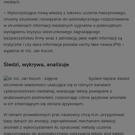
mediach.
– Wykorzystujące nową wiedzę z zakresu uczenia maszynowego,
chcemy zbudować rozwiązanie do automatycznego rozpoznawania
w strumieniach informacji medialnych sygnałów o potencjalnym
wystąpieniu kryzysu wizerunkowego zagrażającego
bezpieczeństwu firmy wraz z adnotacją, jakie wątki informacji są
krytyczne i czy dana informacja posiada cechy fake newsa (FN) –
wyjaśnia dr inż. Jan Kocoń.
Śledzi, wykrywa, analizuje
System będzie śledził
strumienie wiadomości ukazujące się w różnych kanałach
cyberprzestrzeni medialnej, wskazując teksty powiązane z
analizowanymi podmiotami, rozpoznając różne językowe anomalie
w ich zmieniającym się obrazie językowym.
W ramach prowadzonych prac naukowcy chcą m.in. przygotować
bazy danych do anotacji, zaprojektować mechanizm detekcji
anomalii z wykorzystaniem AI, opracować metody uczenia
maszynowego do automatycznego opisywania tekstu pod kątem