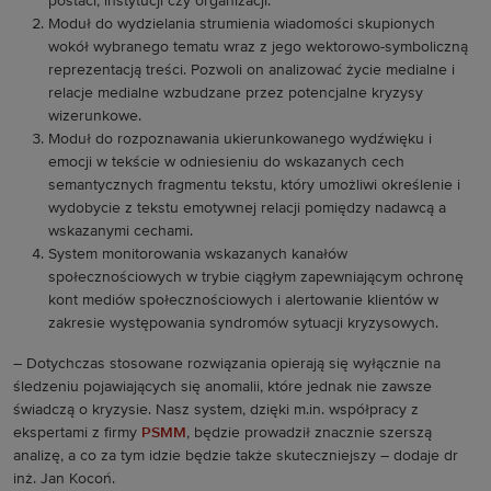
postaci, instytucji czy organizacji.
Moduł do wydzielania strumienia wiadomości skupionych
wokół wybranego tematu wraz z jego wektorowo-symboliczną
reprezentacją treści. Pozwoli on analizować życie medialne i
relacje medialne wzbudzane przez potencjalne kryzysy
wizerunkowe.
Moduł do rozpoznawania ukierunkowanego wydźwięku i
emocji w tekście w odniesieniu do wskazanych cech
semantycznych fragmentu tekstu, który umożliwi określenie i
wydobycie z tekstu emotywnej relacji pomiędzy nadawcą a
wskazanymi cechami.
System monitorowania wskazanych kanałów
społecznościowych w trybie ciągłym zapewniającym ochronę
kont mediów społecznościowych i alertowanie klientów w
zakresie występowania syndromów sytuacji kryzysowych.
– Dotychczas stosowane rozwiązania opierają się wyłącznie na
śledzeniu pojawiających się anomalii, które jednak nie zawsze
świadczą o kryzysie. Nasz system, dzięki m.in. współpracy z
ekspertami z firmy
PSMM
, będzie prowadził znacznie szerszą
analizę, a co za tym idzie będzie także skuteczniejszy – dodaje dr
inż. Jan Kocoń.