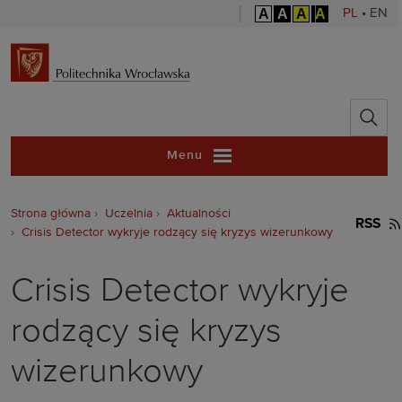
A
A
A
A
PL
•
EN
Politechnika 
Menu
Strona główna
Uczelnia
Aktualności
RSS
Crisis Detector wykryje rodzący się kryzys wizerunkowy
Crisis Detector wykryje
rodzący się kryzys
wizerunkowy