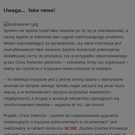
Uwaga… fake news!
System nie będzie tropił fake newsów po to, by je zdemaskować, a
raczej będzie je traktował jako sygnał nadchodzącego problemu.
Moduł odpowiadający za sprawdzenie, czy dana informacja jest
zweryfikowanym fake newsem, będzie dostarczał potencjalnej
dodatkowej cechy do predykcji, czy w przypadku obserwowanego
przez Crisis Detector podmiotu – człowieka, firmy czy organizacji –
mamy do czynienia z kryzysem wizerunkowym w mediach.
– Ta detekcja kryzysów jest z jednej strony oparta o wykrywanie
anomalii (w obrębie danego tematu nagle zaczyna się pisać dużo
więcej, a w komentarzach zaczyna przyrastać wiadomości
negatywnych), a drugiej o anotacje ekspertów zajmujących się
monitorowaniem mediów – wyjaśnia dr inż. Jan Kocoń.
Projekt „Crisis Detector - system do rozpoznawania sygnałów
świadczących o kryzysie wizerunkowym w strumieniach” jest
realizowany w ramach konkursu
NCBiR
„Szybka ścieżka Innowacje
cyfrowe”, na który przyznano grant w wysokości ponad 4,5 mln zł.