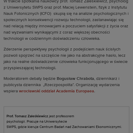
W trakcie spotkania naukowcy prof. Tomasz Zaleśkiewicz, psycholog
z Uniwersytetu SWPS oraz prof. Maciej Lewenstein, fizyk z Instytutu
Nauk Fotonicznych (ICFO) skupią się na analizie psychologicznych i
społecznych konsekwencji rozwoju technologii, zastanawiając się
nad relacją między innowacjami a poczuciem satysfakcji z życia oraz
nad wyzwaniami wynikającymi z coraz większej obecności
technologii w codziennym doświadczeniu człowieka.
Zderzenie perspektywy psychologii z podejściem nauk ścisłych
pozwoli spojrzeć na szczęście nie jako na abstrakcyjne hasło, lecz
jako na realne doświadczenie człowieka funkcjonującego w świecie
przyspieszającej technologii.
Moderatorem debaty będzie
Bogusław Chrabota
, dziennikarz i
publicysta dziennika „Rzeczpospolita”. Organizację wydarzenia
wspiera
wrocławski oddział
Academia Europaea
.
Prof. Tomasz Zaleśkiewicz
jest profesorem
psychologii. Pracuje na Uniwersytecie
SWPS, gdzie kieruje Centrum Badań nad Zachowaniami Ekonomicznymi.