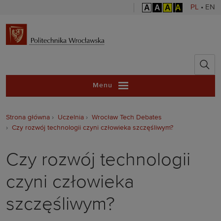
A
A
A
A
PL
•
EN
Politechnika 
Menu
Strona główna
Uczelnia
Wrocław Tech Debates
Czy rozwój technologii czyni człowieka szczęśliwym?
Czy rozwój technologii
czyni człowieka
szczęśliwym?