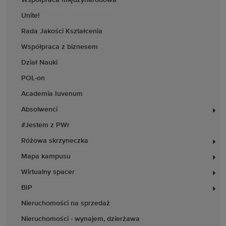
Współpraca międzynarodowa
krytykiem jazzowym, autorem książki „Polish Jazz Recordings and
Unite!
Beyond”.
Rada Jakości Kształcenia
Opublikował ponad 800 prac naukowych, które były cytowane ponad 53
tys. razy w bazie Web of Science (według Google Scholar ok. 79 tys.
Współpraca z biznesem
cytowań). Jego indeks H wynosi 118 (133 według Google Scholar). Jest
laureatem trzech grantów ERC Advanced Grant oraz był wyróżniany jako
Dział Nauki
Highly Cited Researcher w latach 2014–2021.
POL-on
Academia Iuvenum
Absolwenci
#Jestem z PWr
Różowa skrzyneczka
Mapa kampusu
Wirtualny spacer
BIP
Nieruchomości na sprzedaż
Nieruchomości - wynajem, dzierżawa