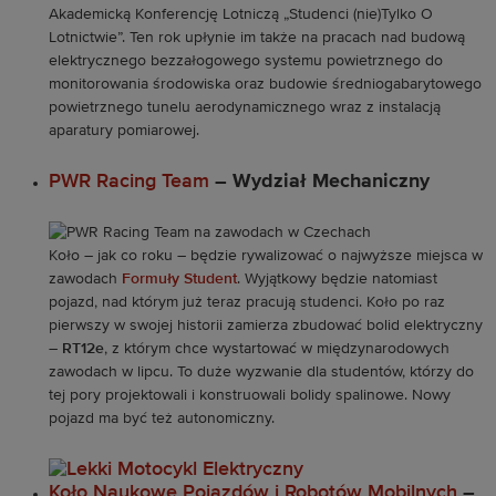
Akademicką Konferencję Lotniczą „Studenci (nie)Tylko O
Lotnictwie”. Ten rok upłynie im także na pracach nad budową
elektrycznego bezzałogowego systemu powietrznego do
monitorowania środowiska oraz budowie średniogabarytowego
powietrznego tunelu aerodynamicznego wraz z instalacją
aparatury pomiarowej.
PWR Racing Team
– Wydział Mechaniczny
Koło – jak co roku – będzie rywalizować o najwyższe miejsca w
zawodach
Formuły Student
. Wyjątkowy będzie natomiast
pojazd, nad którym już teraz pracują studenci. Koło po raz
pierwszy w swojej historii zamierza zbudować bolid elektryczny
–
RT12e
, z którym chce wystartować w międzynarodowych
zawodach w lipcu. To duże wyzwanie dla studentów, którzy do
tej pory projektowali i konstruowali bolidy spalinowe. Nowy
pojazd ma być też autonomiczny.
Koło Naukowe Pojazdów i Robotów Mobilnych
–