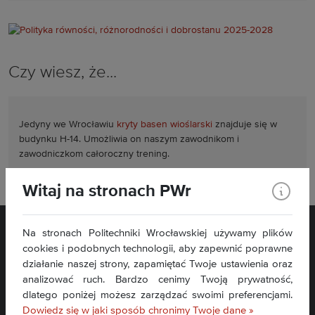
Czy wiesz, że...
Jedyny we Wrocławiu
kryty basen wioślarski
znajduje się w
budynku H-14. Umożliwia on naszym zawodnikom i
zawodniczkom całoroczny trening.
Witaj na stronach PWr
Na stronach Politechniki Wrocławskiej używamy plików
cookies i podobnych technologii, aby zapewnić poprawne
działanie naszej strony, zapamiętać Twoje ustawienia oraz
analizować ruch. Bardzo cenimy Twoją prywatność,
dlatego poniżej możesz zarządzać swoimi preferencjami.
Dowiedz się w jaki sposób chronimy Twoje dane »