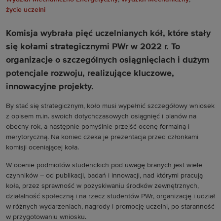
życie uczelni
Komisja wybrała pięć uczelnianych kół, które stały
się kołami strategicznymi PWr w 2022 r. To
organizacje o szczególnych osiągnięciach i dużym
potencjale rozwoju, realizujące kluczowe,
innowacyjne projekty.
By stać się strategicznym, koło musi wypełnić szczegółowy wniosek
z opisem m.in. swoich dotychczasowych osiągnięć i planów na
obecny rok, a następnie pomyślnie przejść ocenę formalną i
merytoryczną. Na koniec czeka je prezentacja przed członkami
komisji oceniającej koła.
W ocenie podmiotów studenckich pod uwagę branych jest wiele
czynników – od publikacji, badań i innowacji, nad którymi pracują
koła, przez sprawność w pozyskiwaniu środków zewnętrznych,
działalność społeczną i na rzecz studentów PWr, organizację i udział
w różnych wydarzeniach, nagrody i promocję uczelni, po staranność
w przygotowaniu wniosku.