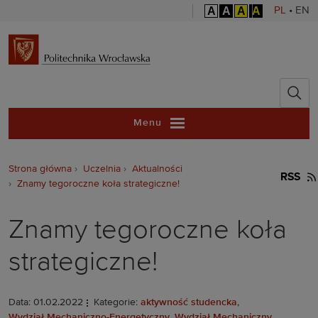
A
A
A
A
PL
•
EN
Politechnika 
Menu
Strona główna
Uczelnia
Aktualności
RSS
Znamy tegoroczne koła strategiczne!
Znamy tegoroczne koła
strategiczne!
Data: 01.02.2022
Kategorie:
aktywność studencka
,
Wydział Mechaniczno-Energetyczny
,
Wydział Mechaniczny
,