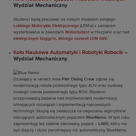
Wydział Mechaniczny
Studenci będą pracować na nowym modelem swojego
Lekkiego Motocykla Elektrycznego
(LEM-a) z zamiarem
wystartowania w zawodach
Motostudent
w Hiszpanii oraz nad
elektrycznym buggy’m, którego nazwali LEM SSV
.
Koło Naukowe Automatyki i Robotyki Robocik
–
Wydział Mechaniczny
Działający w ramach koła
PWr Diving Crew
zajmie się
modernizacją robota podwodnego typu AUV oraz budową
nowego robota podwodnego typu ROV. Studenci
przeprowadzą badania nad możliwościami modernizacji
istniejących rozwiązań i implementacją najnowszych
technologii. Skupią się zwłaszcza na ulepszaniu algorytmów
sterujących autonomicznym pojazdem
BlueNemo
. W tym roku
zaprezentują też zdalnie sterowany pojazd –
LARS
, który ma
być lżejszy i dużo zwrotniejszy niż autonomiczny BlueNemo.