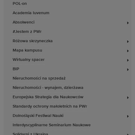
POL-on
Academia Iuvenum
Absolwenci
#Jestem z PWr
Różowa skrzyneczka
Mapa kampusu
Wirtualny spacer
BIP
Nieruchomości na sprzedaż
Nieruchomości - wynajem, dzierżawa
Europejska Strategia dla Naukowców
Standardy ochrony małoletnich na PWr
Dolnośląski Festiwal Nauki
Interdyscyplinarne Seminarium Naukowe
Solidarni z Ukrainą