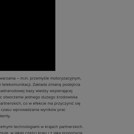
warzania – m.in. przemyśle motoryzacyjnym,
i telekomunikacji. Zakłada zmianę podejścia
onadnarodowej bazy wiedzy wspierającej
ięc stworzenie jednego dużego środowiska
rtnerskich, co w efekcie ma przyczynić się
ia czasu wprowadzania wyników prac
tenty.
etnymi technologiami w krajach partnerskich.
je, w jakiej części kraju i z jaką propozycją