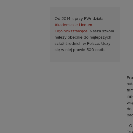
Od 2014 r. przy PWr działa
Akademickie Liceum
Ogólnokształcące
. Nasza szkoła
należy obecnie do najlepszych
szkół średnich w Polsce. Uczy
się w niej prawie 500 osób.
Pro
aut
fir
inn
wsp
do 
bad
- O
Te 