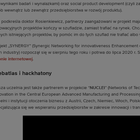
 wynikami badań i wynalazkami) oraz social product development (czyli
b wewnątrz lub zewnątrz przedsiębiorstwa w rozwój produktu).
 podkreśla doktor Rosienkiewicz, partnerzy zaangażowani w projekt mają
owacyjnych projektów kończy w szufladzie, zamiast trafiać na rynek. Ch
ych istniejących projektów, by pomóc im do tych szuflad nie trafiać albo w
jekt „SYNERGY” (Synergic Networking for innovativeness Enhancement o
h industry) rozpoczął się w sierpniu tego roku i potrwa do lipca 2020 r.
onie internetowej
.
batlas i hackhatony
za uczelnia jest także partnerem w projekcie “
NUCLEI
” (Networks of T
ovation in the Central European Advanced Manufacturing and Processing 
elni i instytucji otoczenia biznesu z Austrii, Czech, Niemiec, Włoch, Polsk
cjalizująca się we wspieraniu przedsiębiorstw w zakresie innowacji i tran