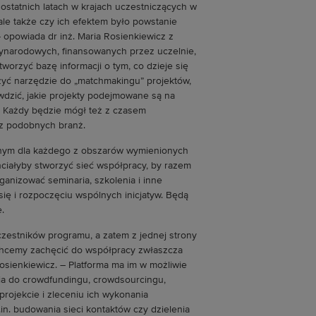
statnich latach w krajach uczestniczących w
 ale także czy ich efektem było powstanie
 opowiada dr inż. Maria Rosienkiewicz z
dzynarodowych, finansowanych przez uczelnie,
worzyć bazę informacji o tym, co dzieje się
rzyć narzędzie do „matchmakingu” projektów,
awdzić, jakie projekty podejmowane są na
p. Każdy będzie mógł też z czasem
 z podobnych branż.
dnym dla każdego z obszarów wymienionych
chciałyby stworzyć sieć współpracy, by razem
anizować seminaria, szkolenia i inne
ię i rozpoczęciu wspólnych inicjatyw. Będą
.
zestników programu, a zatem z jednej strony
 Chcemy zachęcić do współpracy zwłaszcza
Rosienkiewicz. – Platforma ma im w możliwie
zia do crowdfundingu, crowdsourcingu,
rojekcie i zleceniu ich wykonania
in. budowania sieci kontaktów czy dzielenia