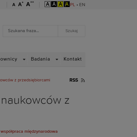
++
+
A
A
A
A
A
A
A
PL
•
EN
Wyszukiwarka
Wyszukiwanie zaawansowane
WN
DROPDOWN
DROPDOWN
cownicy
Badania
Kontakt
ukowców z przedsiębiorcami
RSS
zą naukowców z
współpraca międzynarodowa