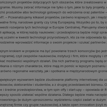
ończonych projektów dotyczących tych obszarów, które zrealizowano w o
gramie. Musimy zebrać informacje nie tylko o tym, jakie to były projekty,
ichś produktów albo technologii gotowych do wdrożenia oraz patentów –
T. – Przeanalizujemy kilkaset projektów, zarówno krajowych, jak i mię
watne firmy, narodowe granty czy Unię Europejską. Wszystko po to, by st
westii rozwijania tych technologii w Europie Centralnej. Planujemy stwo
li aplikację, w której każdy naukowiec i przedsiębiorca będzie mógł spr
ej uczelni w kwestii technologii przyrostowych, kto za nie odpowiada it
odzielnie wprowadzić informacje o swoim projekcie i szukać partnerów
ejnym krokiem w projekcie ma być powołanie trzech konsorcjów (po je
rogramie), czyli zespołów naukowców, instytucji i firm, które mogłyby i 
kać możliwości wspólnych działań. Dla nich partnerzy programu będą org
tkania o różnym charakterze, które mają im pomóc w lepszym poznaniu s
zarówno regionalne warsztaty, jak i spotkania w międzynarodowym gronie
ajwiększym wyzwaniem będzie zbudowanie platformy internetowej dla uc
kowców, doktorantów i studentów, a z drugiej przedstawicieli biznesu.
e i średnie przedsiębiorstwa, w tym spin offy i start-upy – opowiada dr 
lepszy sposób ułatwiać wspólne działania. Dlatego będzie miała narzęd
roworkingu (w dużym uproszczeniu: wydzieleniu części zadań w dużym p
nętrznej firmie czy grupie naukowców), a także open innovation (czyli m.