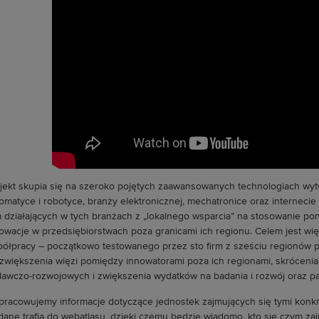
jekt skupia się na szeroko pojętych zaawansowanych technologiach wyt
omatyce i robotyce, branży elektronicznej, mechatronice oraz internecie 
m działających w tych branżach z „lokalnego wsparcia” na stosowanie p
owacje w przedsiębiorstwach poza granicami ich regionu. Celem jest w
ółpracy – początkowo testowanego przez sto firm z sześciu regionów pa
zwiększenia więzi pomiędzy innowatorami poza ich regionami, skrócen
awczo-rozwojowych i zwiększenia wydatków na badania i rozwój oraz pa
pracowujemy informacje dotyczące jednostek zajmujących się tymi konkr
dane trafią do webatlasu, dzięki czemu będzie wiadomo, kto się czym zajmu