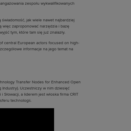
 zaangażowania zespołu wykwalifikowanych
 świadomość, jak wiele nawet najbardziej
cą więc zaproponować narzędzia i bazę
yjść tym, które tam się już znalazły.
f central European actors focused on high-
 Szczegółowe informacje na jego temat na
echnology Transfer Nodes for Enhanced Open
Industry). Uczestniczy w nim dziesięć
i i Słowacji, a liderem jest włoska firma CRIT
sferu technologii.