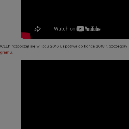
CLEI” rozpoczął się w lipcu 2016 r. i potrwa do końca 2018 r. Szczegóły
ogramu
.