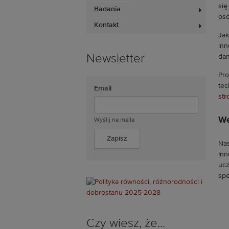
się
Badania
osó
Kontakt
Jak
inn
Newsletter
dan
Pro
tec
Email
str
We
Wyślij na maila
Nas
Inn
ucz
spe
Czy wiesz, że...