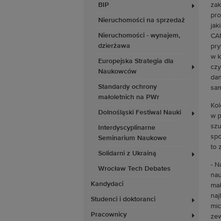
BIP
zak
pro
Nieruchomości na sprzedaż
jak
Nieruchomości - wynajem,
CAM
dzierżawa
pry
w k
Europejska Strategia dla
czy
Naukowców
dan
Standardy ochrony
sam
małoletnich na PWr
Kol
Dolnośląski Festiwal Nauki
w p
szu
Interdyscyplinarne
spo
Seminarium Naukowe
to 
Solidarni z Ukrainą
- N
Wrocław Tech Debates
nau
Kandydaci
mał
naj
Studenci i doktoranci
mic
Pracownicy
zew