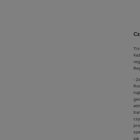
Cz
Trz
Każ
reg
Reg
- Z
Ros
naj
geo
adm
tra
czy
pro
spe
się