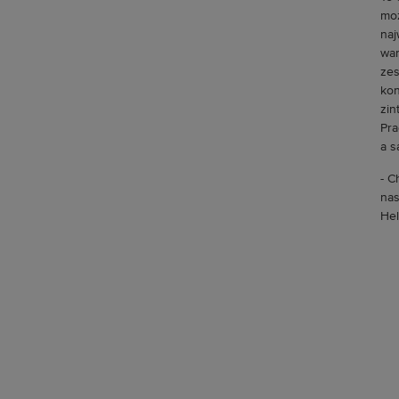
moż
naj
war
zes
kon
zin
Pra
a s
- C
nas
Hel