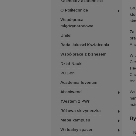
Kalendarz akademicki
Gru
O Politechnice
któ
Współpraca
sko
międzynarodowa
Za 
Unite!
pra
Ane
Rada Jakości Kształcenia
Współpraca z biznesem
W p
Cen
Dział Nauki
sie
POL-on
Che
tec
Academia Iuvenum
Absolwenci
Wsp
nan
#Jestem z PWr
m.i
Różowa skrzyneczka
By
Mapa kampusu
Wirtualny spacer
– N