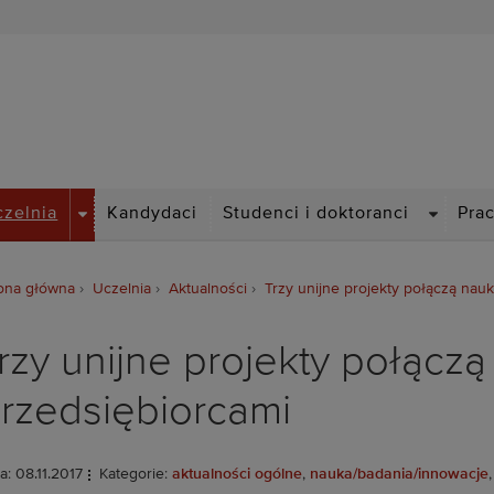
Politechnika Wrocławska
DROPDOWN
DROPDO
czelnia
Kandydaci
Studenci i doktoranci
Pra
ona główna
Uczelnia
Aktualności
Trzy unijne projekty połączą na
rzy unijne projekty połąc
rzedsiębiorcami
a: 08.11.2017
Kategorie:
aktualności ogólne
,
nauka/badania/innowacje
,