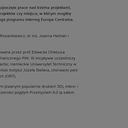
poczęła prace nad trzema projektami,
jektów czy miejsca, w którym mogliby
nego programu Interreg Europa Centralna.
Rosienkiewicz, dr inż. Joanna Helman i
erowane przez prof. Edwarda Chlebusa
nicznego PWr. W inicjatywie uczestniczy
factor, niemieckie Uniwersytet Techniczny w
ński Instytut Józefa Stefana, chorwacki park
h (CRIT).
i (zwanymi popularnie drukiem 3D), mikro- i
e szeroko pojętym Przemysłem 4.0 (a zatem