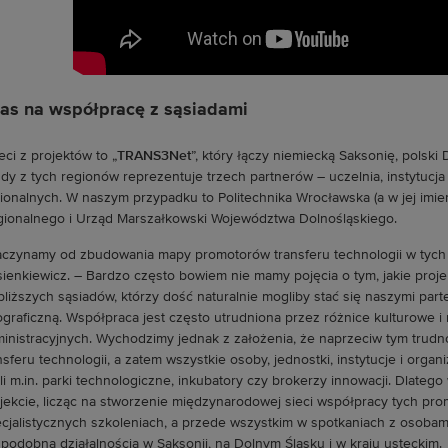
as na współpracę z sąsiadami
eci z projektów to „
TRANS3Net
”, który łączy niemiecką Saksonię, polski D
dy z tych regionów reprezentuje trzech partnerów – uczelnia, instytucja
ionalnych. W naszym przypadku to Politechnika Wrocławska (a w jej im
ionalnego i Urząd Marszałkowski Województwa Dolnośląskiego.
aczynamy od zbudowania mapy promotorów transferu technologii w tych
ienkiewicz. – Bardzo często bowiem nie mamy pojęcia o tym, jakie proje
bliższych sąsiadów, którzy dość naturalnie mogliby stać się naszymi par
graficzną. Współpraca jest często utrudniona przez różnice kulturowe i 
inistracyjnych. Wychodzimy jednak z założenia, że naprzeciw tym trud
nsferu technologii, a zatem wszystkie osoby, jednostki, instytucje i orga
li m.in. parki technologiczne, inkubatory czy brokerzy innowacji. Dlateg
jekcie, licząc na stworzenie międzynarodowej sieci współpracy tych pro
cjalistycznych szkoleniach, a przede wszystkim w spotkaniach z osobami 
 podobną działalnością w Saksonii, na Dolnym Śląsku i w kraju usteckim.