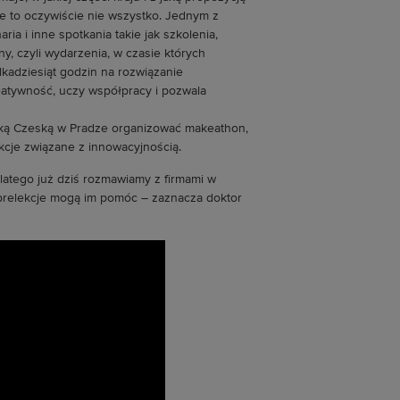
e to oczywiście nie wszystko. Jednym z
a i inne spotkania takie jak szkolenia,
y, czyli wydarzenia, w czasie których
lkadziesiąt godzin na rozwiązanie
eatywność, uczy współpracy i pozwala
iką Czeską w Pradze organizować makeathon,
ekcje związane z innowacyjnością.
Dlatego już dziś rozmawiamy z firmami w
i prelekcje mogą im pomóc – zaznacza doktor