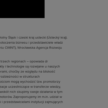
olny Śląsk i czeski kraj ustecki (Ústecký kraj).
 otoczenia biznesu i przedstawiciele władz
ieniu CWINT), Wrocławska Agencja Rozwoju
 trzech regionach – opowiada dr
kty i technologie są rozwijane u naszych
terami, choćby ze względu na bliskość
rozbieżności w strukturach
nościom mogą wychodzić tzw. promotorzy
nizacje uczestniczące w transferze wiedzy,
o wokół nich skupimy swoje działania w tym
motorów. Zaproponujemy im m.in. udział w
i przedstawicielami instytucji zajmujących