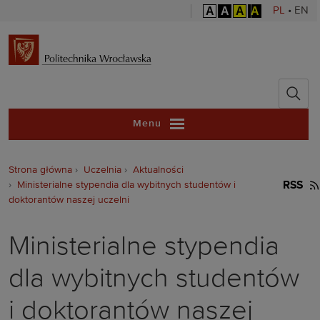
A
A
A
A
PL
•
EN
Politechnika 
Menu
Strona główna
Uczelnia
Aktualności
Ministerialne stypendia dla wybitnych studentów i
RSS
doktorantów naszej uczelni
Ministerialne stypendia
dla wybitnych studentów
i doktorantów naszej