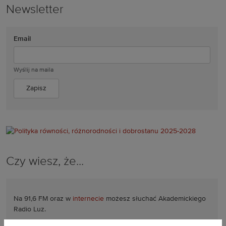
Newsletter
Email
Wyślij na maila
Czy wiesz, że...
Na 91,6 FM oraz w
internecie
możesz słuchać
Akademickiego
Radio Luz.